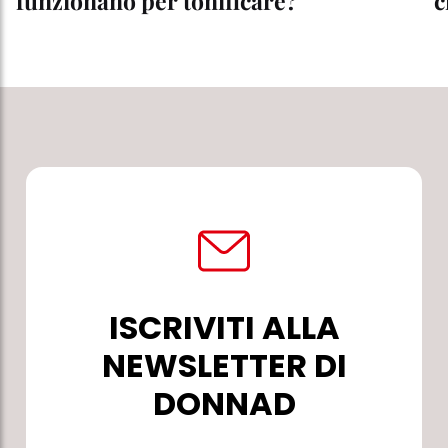
funzionano per tonificare?
c
ISCRIVITI ALLA
NEWSLETTER DI
DONNAD