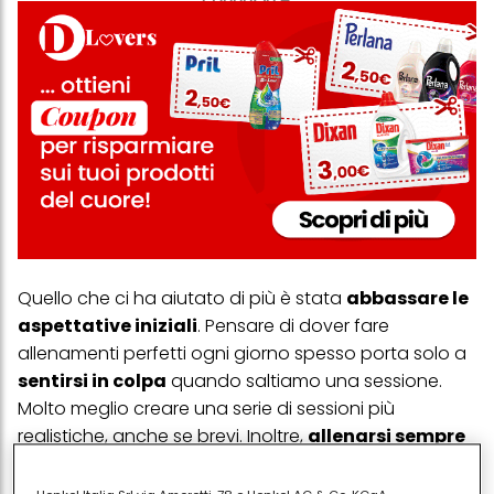
Quello che ci ha aiutato di più è stata
abbassare le
aspettative iniziali
. Pensare di dover fare
allenamenti perfetti ogni giorno spesso porta solo a
sentirsi in colpa
quando saltiamo una sessione.
Molto meglio creare una serie di sessioni più
realistiche, anche se brevi. Inoltre,
allenarsi sempre
alla stessa ora
aiuta tantissimo. Quando il
movimento entra davvero nella routine quotidiana,