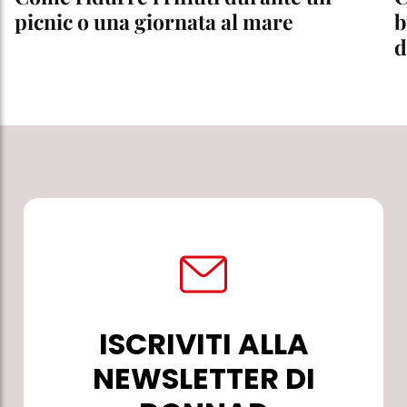
picnic o una giornata al mare
b
d
ISCRIVITI ALLA
NEWSLETTER DI