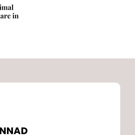
nimal
are in
DONNAD