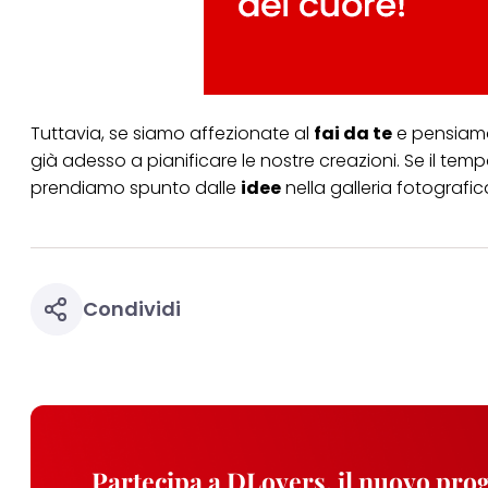
Puoi trovare maggior
collegata nel piè di 
qualsiasi momento co
collegata nel piè di 
periodo di conserva
"modifica" di seguito
Tuttavia, se siamo affezionate al
fai da te
e pensiam
Se fai clic su "Modif
già adesso a pianificare le nostre creazioni. Se il tem
per uno o più degli 
prendiamo spunto dalle
idee
nella galleria fotografica
tuoi dati personali p
necessari per fornirt
Condividi
Partecipa a DLovers, il nuovo pr