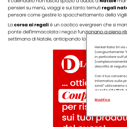
Il calendario non lascia spazio a dubbi, a
Natale
manc
pensieri su menù, viaggi e sui tanto temuti
regali nata
pensare come gestire lo spacchettamento della Vigili
La
corsa ai regali
è un caotico evergreen che si manifes
ponte dell'Immacolata i negozi funzionano a pieno ritmo
settimana di Natale, anticipando lo
shopping
natalizi
Henkel Italia Srl v
(congiuntamente “Hen
in particolare sull'
(complessivamente “
descritto di seguito.
Con il tuo consenso,
Informativa sulla pr
simili" utilizzeremo
questo sito Web, p
personalizzato
. 
Modifica
(rispettivamente dell
terzi, conservare le
arricchiti con dati o
particolare per visu
identificati) su ques
misurare e ottimizz