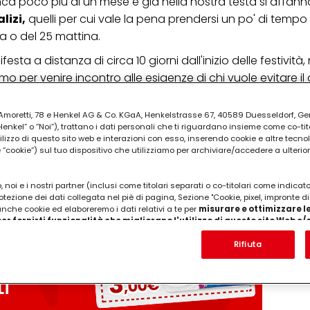
a poco più di un mese e già nella nostra testa si affann
lizi,
quelli per cui vale la pena prendersi un po' di tempo
a o del 25 mattina.
ta a distanza di circa 10 giorni dall'inizio delle festività,
 per venire incontro alle esigenze di chi vuole evitare il
o.
ia Amoretti, 78 e Henkel AG & Co. KGaA, Henkelstrasse 67, 40589 Duesseldorf, G
PUBBLICITA'
kel” o “Noi”), trattano i dati personali che ti riguardano insieme come co-tito
utilizzo di questo sito web e interazioni con esso, inserendo cookie e altre tecnol
cookie”) sul tuo dispositivo che utilizziamo per archiviare/accedere a ulterio
 noi e i nostri partner (inclusi come titolari separati o co-titolari come indicat
otezione dei dati collegata nel piè di pagina, Sezione "Cookie, pixel, impronte di
 anche cookie ed elaboreremo i dati relativi a te per
misurare e ottimizzare le
er fornirti funzionalità che migliorano l'utilizzo di questo sito Web e
Analizzeremo il tuo utilizzo di questo sito Web e le tue interazioni commerciali c
'azienda per cui lavori) per) e su tale base tracciare i tuoi acquisti dei nostri 
Rifiuta
 nostre informazioni sulle entità commerciali e creare profili individuali su di 
ttenuti da terze parti e altri siti Web. Utilizziamo questi profili per scopi di mark
alizzare annunci pubblicitari che potrebbero interessarti (basati, ad esempio, s
to sito web e altri media (di terzi) tramite i dispositivi assegnati a te o alla t
are il successo delle campagne pubblicitarie.