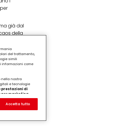
ano i
 per
 ma già dal
 caos della
ermania
lari del trattamento,
ogie simili
ri informazioni come
o nella nostra
gitali e tecnologie
 prestazioni di
/o per marketing
on noi
prodotti su siti Web di
Accetta tutto
te che potrebbero essere
eting personalizzato, in
ui tuoi interessi
ua famiglia, nonché per