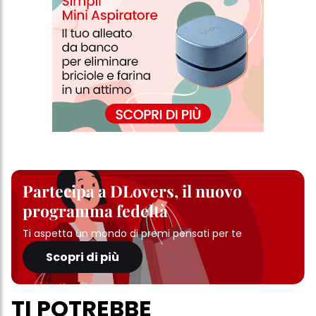
informazioni dettagliate su ciascun cookie disponibili facendo
clic su "modifica" di seguito".
Se fai clic su "Modifica" potrai trovare maggiori informazioni sul
trattamento dei tuoi dati / sull'uso dei cookie e consentirli per uno o
più degli scopi sopra menzionati. Cliccando su "Accetta tutto",
acconsenti all'uso dei cookie e al trattamento dei tuoi dati
personali per tutte le finalità sopra indicate. Se fai clic su "Rifiuta",
verranno utilizzati solo i cookie tecnicamente necessari per fornirti
questo sito web.
Partecipa a DLovers, il nuovo
programma fedeltà
Ti aspetta un mondo di premi pensati per te
Scopri di più
TI POTREBBE