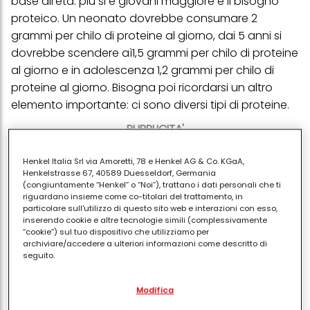
base all'età: più si è giovani maggiore è il bisogno
proteico. Un neonato dovrebbe consumare 2
grammi per chilo di proteine al giorno, dai 5 anni si
dovrebbe scendere aì1,5 grammi per chilo di proteine
al giorno e in adolescenza 1,2 grammi per chilo di
proteine al giorno. Bisogna poi ricordarsi un altro
elemento importante: ci sono diversi tipi di proteine.
PUBBLICITA'
Henkel Italia Srl via Amoretti, 78 e Henkel AG & Co. KGaA,
Henkelstrasse 67, 40589 Duesseldorf, Germania
(congiuntamente “Henkel” o “Noi”), trattano i dati personali che ti
riguardano insieme come co-titolari del trattamento, in
particolare sull'utilizzo di questo sito web e interazioni con esso,
inserendo cookie e altre tecnologie simili (complessivamente
“cookie”) sul tuo dispositivo che utilizziamo per
archiviare/accedere a ulteriori informazioni come descritto di
seguito.
Con il tuo consenso, noi e i nostri partner (inclusi come titolari
Modifica
separati o co-titolari come indicato nella nostra Informativa sulla
protezione dei dati collegata nel piè di pagina, Sezione "Cookie,