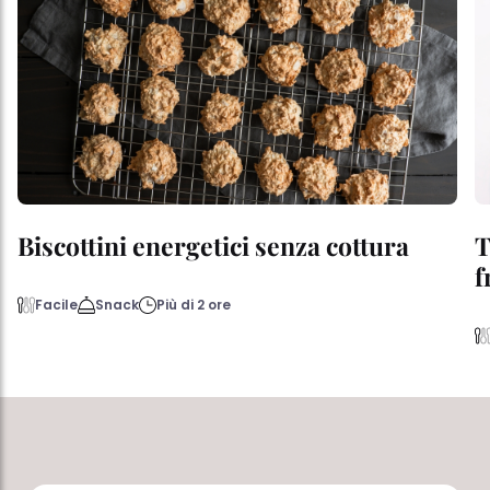
Biscottini energetici senza cottura
T
f
Facile
Snack
Più di 2 ore