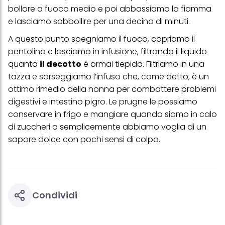
Puoi trovare maggiori informazioni sul trattamento dei tuoi dati
bollore a fuoco medio e poi abbassiamo la fiamma
nella nostra Informativa sulla protezione dei dati collegata nel piè
e lasciamo sobbollire per una decina di minuti.
di pagina (Sezione "Cookie, Pixel, Impronte digitali e tecnologie
simili"). Puoi revocare il tuo consenso in qualsiasi momento con
A questo punto spegniamo il fuoco, copriamo il
effetto per il futuro disabilitando i cookie sul nostro sito web nella
sezione "Impostazioni cookie" collegata nel piè di pagina. Per
pentolino e lasciamo in infusione, filtrando il liquido
ulteriori informazioni sui cookie utilizzati su questo sito Web, in
quanto
il decotto
è ormai tiepido. Filtriamo in una
particolare sul loro periodo di conservazione, consultare le
informazioni dettagliate su ciascun cookie disponibili facendo
tazza e sorseggiamo l’infuso che, come detto, è un
clic su "modifica" di seguito".
ottimo rimedio della nonna per combattere problemi
Se fai clic su "Modifica" potrai trovare maggiori informazioni sul
digestivi e intestino pigro. Le prugne le possiamo
trattamento dei tuoi dati / sull'uso dei cookie e consentirli per uno o
conservare in frigo e mangiare quando siamo in calo
più degli scopi sopra menzionati. Cliccando su "Accetta tutto",
di zuccheri o semplicemente abbiamo voglia di un
acconsenti all'uso dei cookie e al trattamento dei tuoi dati
personali per tutte le finalità sopra indicate. Se fai clic su "Rifiuta",
sapore dolce con pochi sensi di colpa.
verranno utilizzati solo i cookie tecnicamente necessari per fornirti
questo sito web.
Condividi