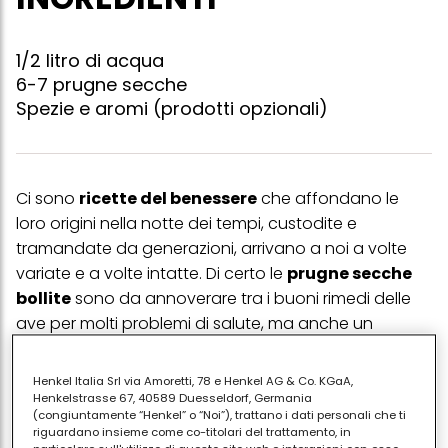
1/2 litro di acqua
6-7 prugne secche
Spezie e aromi (prodotti opzionali)
Ci sono
ricette del benessere
che affondano le
loro origini nella notte dei tempi, custodite e
tramandate da generazioni, arrivano a noi a volte
variate e a volte intatte. Di certo le
prugne secche
bollite
sono da annoverare tra i buoni rimedi delle
ave per molti problemi di salute, ma anche un
delizioso modo per
addolcirsi
il palato.
L’uso di questo prodotto è infatti duplice, in quanto
Henkel Italia Srl via Amoretti, 78 e Henkel AG & Co. KGaA,
Henkelstrasse 67, 40589 Duesseldorf, Germania
come rimedio anti stipsi, o anche contro la
(congiuntamente “Henkel” o “Noi”), trattano i dati personali che ti
digestione lenta
e per depurare il fegato, si usa il
riguardano insieme come co-titolari del trattamento, in