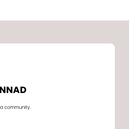
DONNAD
alla community.