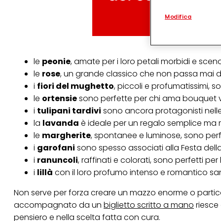
questo sito Web, p
personalizzato
. 
Modifica
(rispettivamente dell
terzi, conservare le
arricchiti con dati o
particolare per visu
identificati) su ques
misurare e ottimizz
le
peonie
, amate per i loro petali morbidi e scen
le
rose
, un grande classico che non passa mai di
Puoi trovare maggior
collegata nel piè di 
i
fiori del mughetto
, piccoli e profumatissimi, 
qualsiasi momento co
le
ortensie
sono perfette per chi ama bouquet v
collegata nel piè di 
i
tulipani tardivi
sono ancora protagonisti nell
periodo di conserva
"modifica" di seguito
la
lavanda
è ideale per un regalo semplice ma
le
margherite
, spontanee e luminose, sono perf
Se fai clic su "Modif
per uno o più degli 
i
garofani
sono spesso associati alla Festa dell
tuoi dati personali p
i
ranuncoli
, raffinati e colorati, sono perfetti pe
necessari per fornirt
i
lillà
con il loro profumo intenso e romantico sa
Non serve per forza creare un mazzo enorme o parti
accompagnato da un
biglietto scritto a mano
riesce 
pensiero e nella scelta fatta con cura.