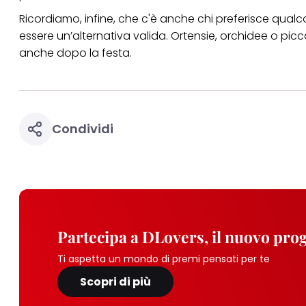
Ricordiamo, infine, che c'è anche chi preferisce qual
essere un’alternativa valida. Ortensie, orchidee o pi
anche dopo la festa.
Condividi
Partecipa a DLovers, il nuovo pr
Ti aspetta un mondo di premi pensati per te
Scopri di più