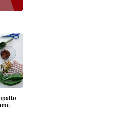
mpatto
come