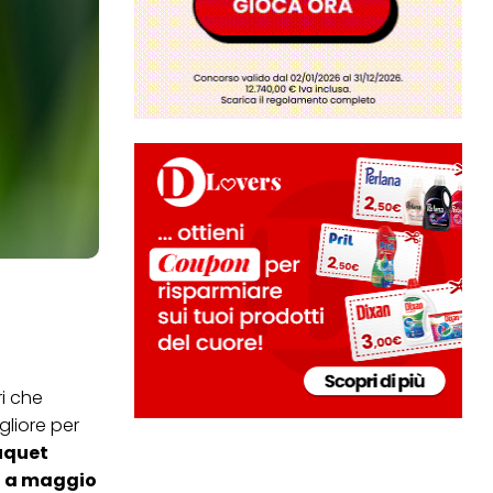
ri che
gliore per
uquet
no a maggio