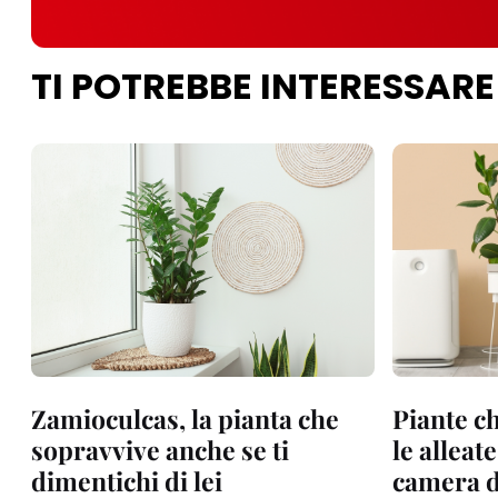
TI POTREBBE INTERESSARE
Zamioculcas, la pianta che
Piante ch
sopravvive anche se ti
le alleat
dimentichi di lei
camera d