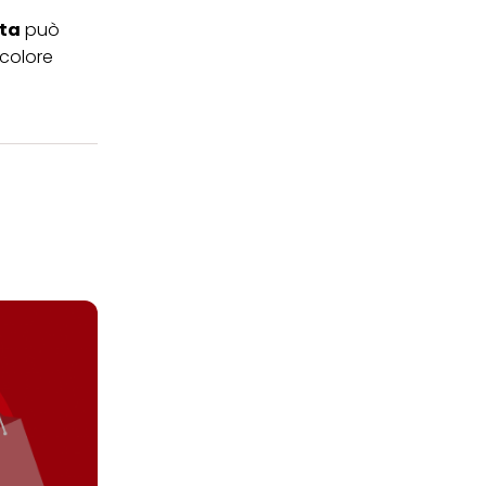
ita
può
 colore