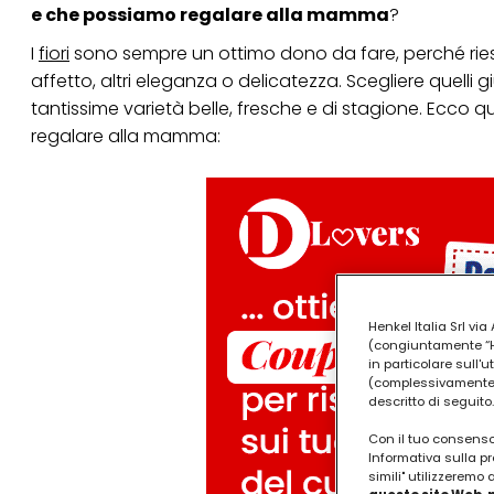
e che possiamo regalare alla mamma
?
I
fiori
sono sempre un ottimo dono da fare, perché ries
affetto, altri eleganza o delicatezza. Scegliere quelli
tantissime varietà belle, fresche e di stagione. Ecco
regalare alla mamma:
Henkel Italia Srl v
(congiuntamente “Hen
in particolare sull'
(complessivamente “
descritto di seguito.
Con il tuo consenso,
Informativa sulla pr
simili" utilizzeremo