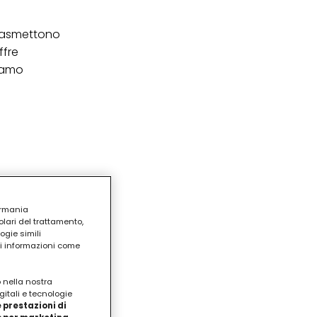
trasmettono
ffre
siamo
ermania
lari del trattamento,
ogie simili
ri informazioni come
o nella nostra
gitali e tecnologie
 prestazioni di