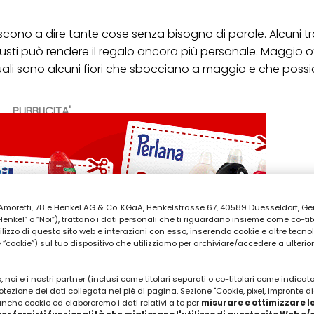
cono a dire tante cose senza bisogno di parole. Alcuni 
 giusti può rendere il regalo ancora più personale. Maggio o
 quali sono alcuni fiori che sbocciano a maggio e che pos
PUBBLICITA'
ia Amoretti, 78 e Henkel AG & Co. KGaA, Henkelstrasse 67, 40589 Duesseldorf, G
kel” o “Noi”), trattano i dati personali che ti riguardano insieme come co-tito
utilizzo di questo sito web e interazioni con esso, inserendo cookie e altre tecnol
cookie”) sul tuo dispositivo che utilizziamo per archiviare/accedere a ulterio
 noi e i nostri partner (inclusi come titolari separati o co-titolari come indicat
otezione dei dati collegata nel piè di pagina, Sezione "Cookie, pixel, impronte di
 anche cookie ed elaboreremo i dati relativi a te per
misurare e ottimizzare le