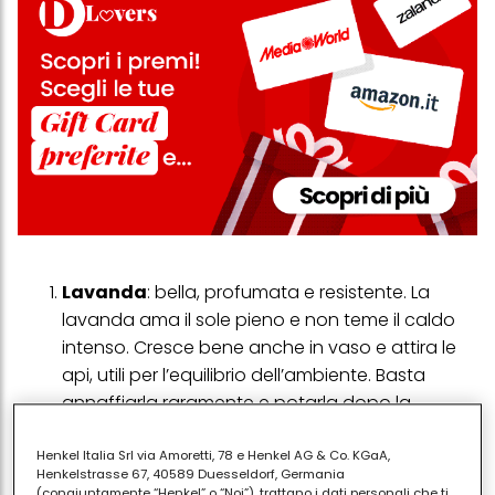
Lavanda
: bella, profumata e resistente. La
lavanda ama il sole pieno e non teme il caldo
intenso. Cresce bene anche in vaso e attira le
api, utili per l’equilibrio dell’ambiente. Basta
annaffiarla raramente e potarla dopo la
fioritura.
Gerani
: sono tra i fiori da balcone più amati in
Henkel Italia Srl via Amoretti, 78 e Henkel AG & Co. KGaA,
Henkelstrasse 67, 40589 Duesseldorf, Germania
estate. Colorati, durano a lungo e tollerano
(congiuntamente “Henkel” o “Noi”), trattano i dati personali che ti