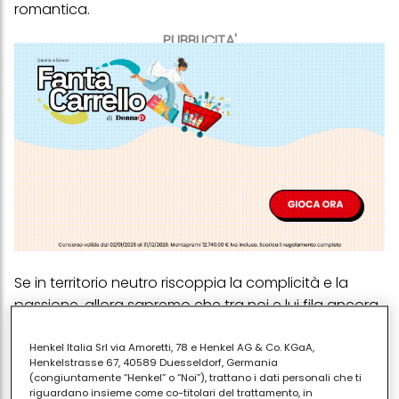
romantica
.
PUBBLICITA'
Se in territorio neutro riscoppia la complicità e la
passione, allora sapremo che tra noi e lui fila ancora
tutto liscio dal lato fisico. Ma dobbiamo anche
aspettarci
che le cose non funzionino come sperato
.
Henkel Italia Srl via Amoretti, 78 e Henkel AG & Co. KGaA,
Henkelstrasse 67, 40589 Duesseldorf, Germania
In questo caso è possibile che la
mancanza di
(congiuntamente “Henkel” o “Noi”), trattano i dati personali che ti
attrazione
sia anche sintomo di problemi diversi.
riguardano insieme come co-titolari del trattamento, in