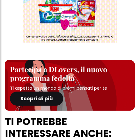
Partecipa a DLovers, il nuovo
programma fedeltà
Ti aspetta un mondo di premi pensati per te
Scopri di più
TI POTREBBE
INTERESSARE ANCHE: