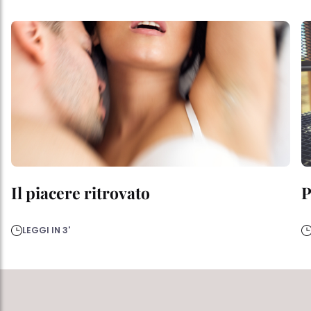
Il piacere ritrovato
P
LEGGI IN 3'