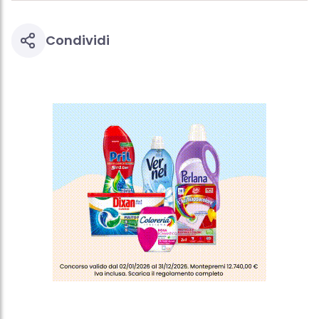
effetto per il futuro disabilitando i cookie sul nostro sito web nella
sezione "Impostazioni cookie" collegata nel piè di pagina. Per
ulteriori informazioni sui cookie utilizzati su questo sito Web, in
Condividi
particolare sul loro periodo di conservazione, consultare le
informazioni dettagliate su ciascun cookie disponibili facendo
clic su "modifica" di seguito".
Se fai clic su "Modifica" potrai trovare maggiori informazioni sul
trattamento dei tuoi dati / sull'uso dei cookie e consentirli per uno o
più degli scopi sopra menzionati. Cliccando su "Accetta tutto",
acconsenti all'uso dei cookie e al trattamento dei tuoi dati
personali per tutte le finalità sopra indicate. Se fai clic su "Rifiuta",
verranno utilizzati solo i cookie tecnicamente necessari per fornirti
questo sito web.