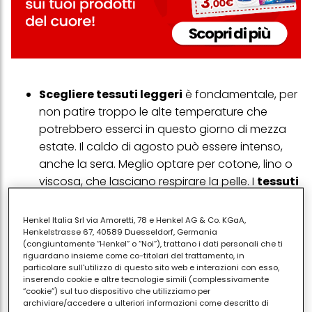
Scegliere tessuti leggeri
è fondamentale, per
non patire troppo le alte temperature che
potrebbero esserci in questo giorno di mezza
estate. Il caldo di agosto può essere intenso,
anche la sera. Meglio optare per cotone, lino o
viscosa, che lasciano respirare la pelle. I
tessuti
troppo sintetici
tendono a trattenere il calore
e il sudore e sarebbero, dunque, da evitare.
Henkel Italia Srl via Amoretti, 78 e Henkel AG & Co. KGaA,
L'outfit deve essere pratico ma curato. Un
Henkelstrasse 67, 40589 Duesseldorf, Germania
(congiuntamente “Henkel” o “Noi”), trattano i dati personali che ti
vestito corto in cotone
, un coordinato top e
riguardano insieme come co-titolari del trattamento, in
gonna midi o un paio di shorts con blusa
particolare sull'utilizzo di questo sito web e interazioni con esso,
inserendo cookie e altre tecnologie simili (complessivamente
leggera sono scelte ideali. Chi preferisce i
“cookie”) sul tuo dispositivo che utilizziamo per
pantaloni
può puntare su modelli larghi e
archiviare/accedere a ulteriori informazioni come descritto di