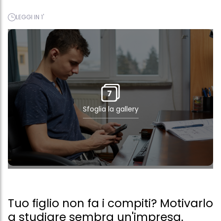
LEGGI IN 1'
7
Sfoglia la gallery
Tuo figlio non fa i compiti? Motivarlo
a studiare sembra un'impresa.