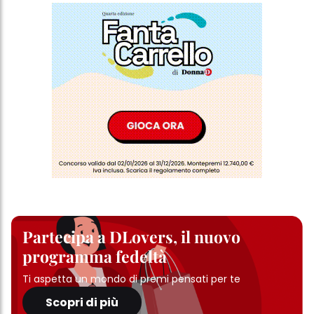
ulteriori informazioni sui cookie utilizzati su questo sito Web, in
particolare sul loro periodo di conservazione, consultare le
informazioni dettagliate su ciascun cookie disponibili facendo
clic su "modifica" di seguito".
Se fai clic su "Modifica" potrai trovare maggiori informazioni sul
trattamento dei tuoi dati / sull'uso dei cookie e consentirli per uno o
più degli scopi sopra menzionati. Cliccando su "Accetta tutto",
acconsenti all'uso dei cookie e al trattamento dei tuoi dati
personali per tutte le finalità sopra indicate. Se fai clic su "Rifiuta",
verranno utilizzati solo i cookie tecnicamente necessari per fornirti
questo sito web.
Partecipa a DLovers, il nuovo
programma fedeltà
Ti aspetta un mondo di premi pensati per te
Scopri di più