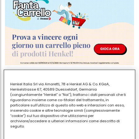
Se il problema principale è che passa molto tempo
davanti ai videogiochi
o con il cellulare, magari
Henkel Italia Srl via Amoretti, 78 e Henkel AG & Co. KGaA,
Henkelstrasse 67, 40589 Duesseldorf, Germania
anche trascurando le amicizie o i suoi interessi,
(congiuntamente “Henkel” o “Noi”), trattano i dati personali che ti
eventualmente chiediti se non sia il caso i consultare
riguardano insieme come co-titolari del trattamento, in
particolare sull'utilizzo di questo sito web e interazioni con esso,
un esperto per valutare una dipendenza da internet.
inserendo cookie e altre tecnologie simili (complessivamente
“cookie”) sul tuo dispositivo che utilizziamo per
Nella
fotogallery
vediamo nel dettaglio 7 consigli
archiviare/accedere a ulteriori informazioni come descritto di
per motivare tuo figlio a studiare, ovviamente
da
seguito.
modulare
in base alla sua personalità, alla sua età
Con il tuo consenso, noi e i nostri partner (inclusi come titolari