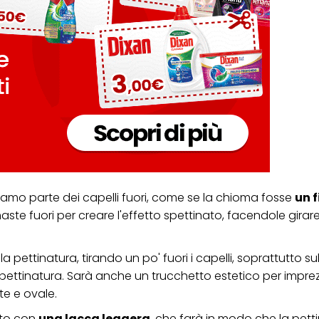
iamo parte dei capelli fuori, come se la chioma fosse
un 
aste fuori per creare l'effetto spettinato, facendole girar
la pettinatura, tirando un po' fuori i capelli, soprattutto su
pettinatura. Sarà anche un trucchetto estetico per imprezio
e e ovale.
tto con
una lacca leggera
, che farà in modo che la pett