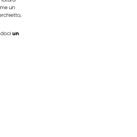
come un
erchietto,
andoci
un