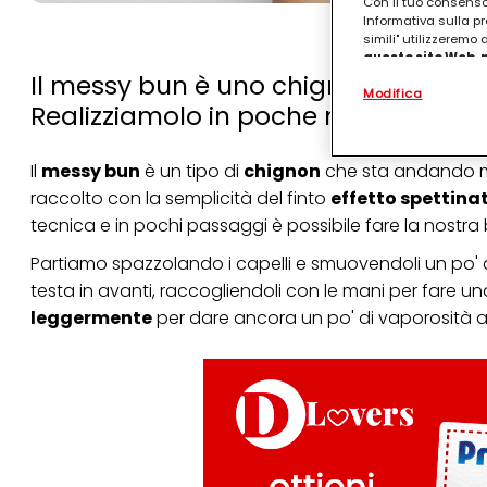
Con il tuo consenso,
Informativa sulla pr
simili" utilizzeremo
questo sito Web, p
personalizzato
. 
Il messy bun è uno chignon a effett
Modifica
(rispettivamente dell
Realizziamolo in poche mosse sui nost
terzi, conservare le
arricchiti con dati o
particolare per visu
Il
messy bun
è un tipo di
chignon
che sta andando mol
identificati) su ques
misurare e ottimizz
raccolto con la semplicità del finto
effetto spettina
tecnica e in pochi passaggi è possibile fare la nost
Puoi trovare maggior
collegata nel piè di 
Partiamo spazzolando i capelli e smuovendoli un po' d
qualsiasi momento co
collegata nel piè di 
testa in avanti, raccogliendoli con le mani per fare una
periodo di conserva
leggermente
per dare ancora un po' di vaporosità a
"modifica" di seguito
Se fai clic su "Modif
per uno o più degli 
tuoi dati personali p
necessari per fornirt