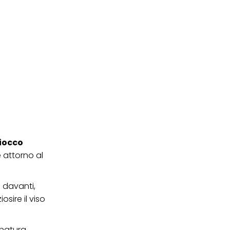
fiocco
e attorno al
l davanti,
sire il viso
inatura