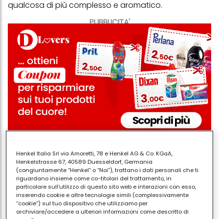
qualcosa di più complesso e aromatico.
PUBBLICITA'
Una buona ricetta per
la marinatura del tonno
Henkel Italia Srl via Amoretti, 78 e Henkel AG & Co. KGaA,
Henkelstrasse 67, 40589 Duesseldorf, Germania
alla piastra
è pari quantità di succo di arancia e
(congiuntamente “Henkel” o “Noi”), trattano i dati personali che ti
salsa di soia, o anche un misto di succo di arancia e
riguardano insieme come co-titolari del trattamento, in
particolare sull'utilizzo di questo sito web e interazioni con esso,
lime, olio d’oliva, una spruzzata di aceto di mele, sale
inserendo cookie e altre tecnologie simili (complessivamente
e pepe, un trito di erbe aromatiche miste. Ottimo il
“cookie”) sul tuo dispositivo che utilizziamo per
archiviare/accedere a ulteriori informazioni come descritto di
prezzemolo e l’aneto, ma anche la maggiorana, a