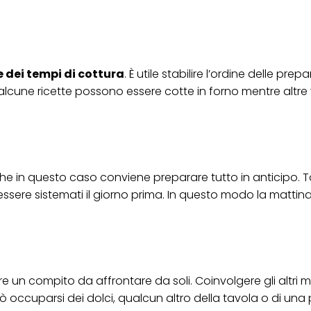
er tutte le finalità sopra indicate. Se fai clic su "Rifiuta", verranno utilizzati solo
i questo sito web.
 dei tempi di cottura
. È utile stabilire l’ordine delle prep
 alcune ricette possono essere cotte in forno mentre altr
he in questo caso conviene preparare tutto in anticipo. T
essere sistemati il giorno prima. In questo modo la mattin
 un compito da affrontare da soli. Coinvolgere gli altri 
 occuparsi dei dolci, qualcun altro della tavola o di una