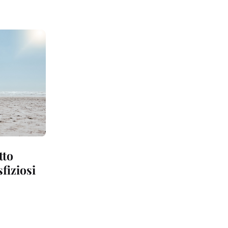
tto
fiziosi