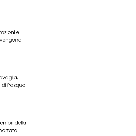
 i cookie tecnicamente
arazioni e
e vengono
ovaglia,
a di Pasqua
membri della
 portata