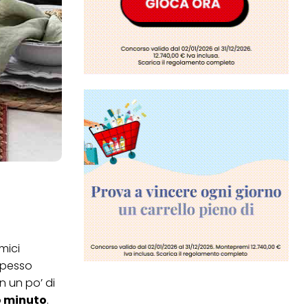
mici
 spesso
n un po’ di
mo minuto
.