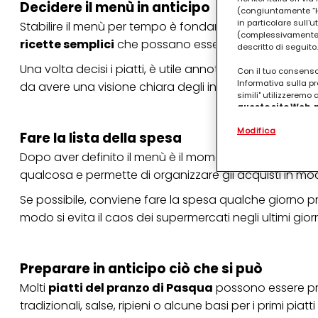
Decidere il menù in anticipo
(congiuntamente “Hen
in particolare sull'
Stabilire il menù per tempo è fondamentale. Non serv
(complessivamente “
ricette semplici
che possano essere preparate senza
descritto di seguito.
Una volta decisi i piatti, è utile annotare tutte le pre
Con il tuo consenso,
Informativa sulla pr
da avere una visione chiara degli ingredienti necessar
simili" utilizzeremo
questo sito Web, p
personalizzato
. 
Modifica
(rispettivamente dell
Fare la lista della spesa
terzi, conservare le
Dopo aver definito il menù è il momento di preparare 
arricchiti con dati o
particolare per visu
qualcosa e permette di organizzare gli acquisti in mod
identificati) su ques
misurare e ottimizz
Se possibile, conviene fare la spesa qualche giorno p
modo si evita il caos dei supermercati negli ultimi giorn
Puoi trovare maggior
collegata nel piè di 
qualsiasi momento co
collegata nel piè di 
periodo di conserva
Preparare in anticipo ciò che si può
"modifica" di seguito
Molti
piatti del pranzo di Pasqua
possono essere pre
Se fai clic su "Modif
tradizionali, salse, ripieni o alcune basi per i primi pi
per uno o più degli 