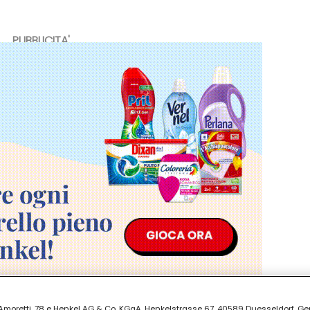
PUBBLICITA'
ia Amoretti, 78 e Henkel AG & Co. KGaA, Henkelstrasse 67, 40589 Duesseldorf, G