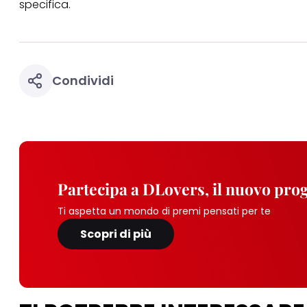
specifica.
Condividi
Partecipa a DLovers, il nuovo pr
Ti aspetta un mondo di premi pensati per te
Scopri di più