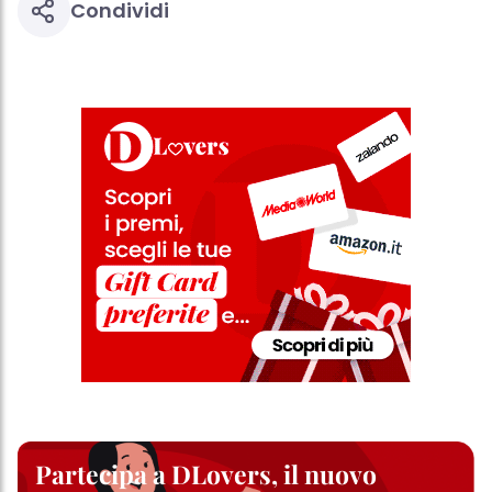
Condividi
Partecipa a DLovers, il nuovo