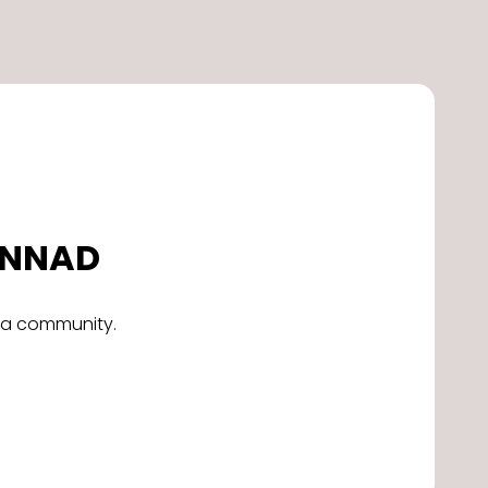
DONNAD
alla community.