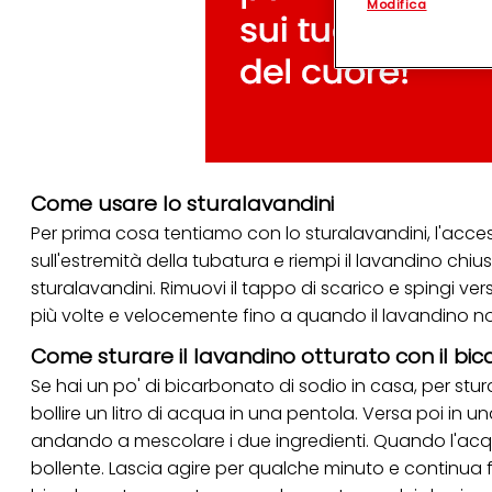
Modifica
(rispettivamente dell
terzi, conservare le
arricchiti con dati o
particolare per visu
identificati) su ques
misurare e ottimizz
Puoi trovare maggior
collegata nel piè di 
qualsiasi momento co
collegata nel piè di 
Come usare lo sturalavandini
periodo di conserva
Per prima cosa tentiamo con lo sturalavandini, l'acce
"modifica" di seguito
sull'estremità della tubatura e riempi il lavandino ch
Se fai clic su "Modif
sturalavandini. Rimuovi il tappo di scarico e spingi ver
per uno o più degli 
tuoi dati personali p
più volte e velocemente fino a quando il lavandino no
necessari per fornirt
Come sturare il lavandino otturato con il bi
Se hai un po' di
bicarbonato di sodio
in casa, per stur
bollire un litro di acqua in una pentola. Versa poi in 
andando a mescolare i due ingredienti. Quando l'acqua 
bollente. Lascia agire per qualche minuto e continua 