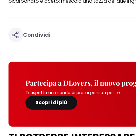
bicarbonato e
aceto
: mescola una tazza dei due ingre
Condividi
Partecipa a DLovers, il nuovo pr
Ti aspetta un mondo di premi pensati per te
Scopri di più