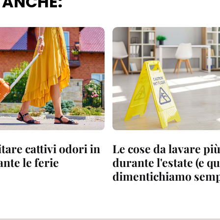
 ANCHE:
are cattivi odori in
Le cose da lavare pi
nte le ferie
durante l'estate (e q
dimentichiamo semp