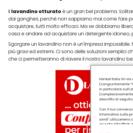
Il
lavandino otturato
è un gran bel problema. Solitame
dai gangheri, perché non sappiamo mai come fare per r
acquistare, tutti molto efficaci. Ma se dobbiamo libe
casa e andare ad acquistare un detergente idoneo, pe
Sgorgare un lavandino non è un'impresa impossibile. No
più gravi ed estremi. Ci sono delle soluzioni semplic
che ci permetteranno di riavere il nostro lavandino b
Henkel Italia Srl v
(congiuntamente “Hen
in particolare sull'
(complessivamente “
descritto di seguito.
Con il tuo consenso,
Informativa sulla pr
simili" utilizzeremo
questo sito Web, p
personalizzato
. 