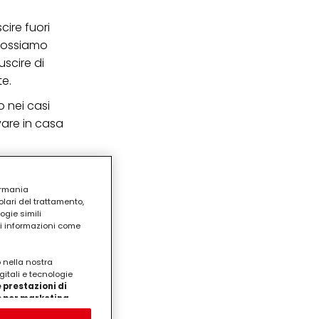
cire fuori
 possiamo
scire di
te.
o nei casi
vare in casa
ermania
lari del trattamento,
ogie simili
ri informazioni come
o nella nostra
gitali e tecnologie
 prestazioni di
/o per marketing
on noi