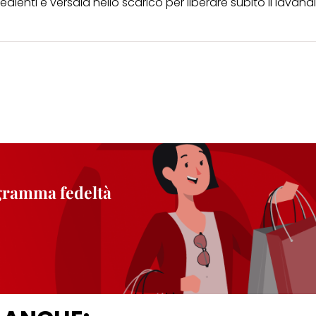
dienti e versala nello scarico per liberare subito il lavand
ogramma fedeltà