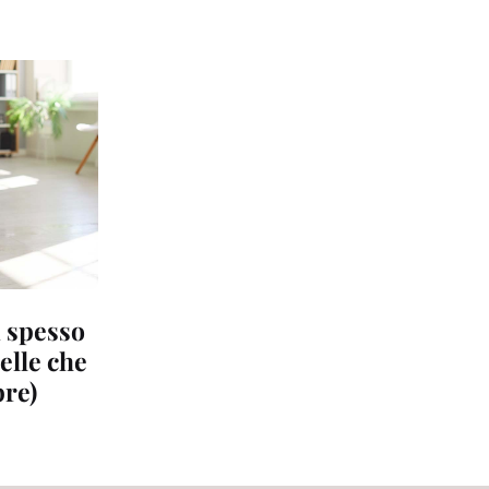
ù spesso
uelle che
re)