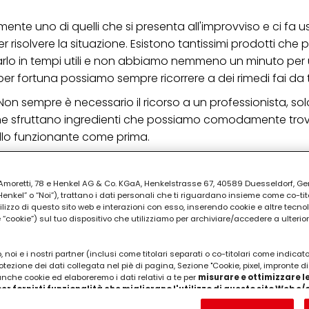
nte uno di quelli che si presenta all'improvviso e ci fa us
isolvere la situazione. Esistono tantissimi prodotti che
rarlo in tempi utili e non abbiamo nemmeno un minuto per u
r fortuna possiamo sempre ricorrere a dei rimedi fai da 
n sempre è necessario il ricorso a un professionista, sol
i che sfruttano ingredienti che possiamo comodamente tro
ello funzionante come prima.
PUBBLICITA'
ia Amoretti, 78 e Henkel AG & Co. KGaA, Henkelstrasse 67, 40589 Duesseldorf, G
kel” o “Noi”), trattano i dati personali che ti riguardano insieme come co-tito
utilizzo di questo sito web e interazioni con esso, inserendo cookie e altre tecnol
cookie”) sul tuo dispositivo che utilizziamo per archiviare/accedere a ulterio
 noi e i nostri partner (inclusi come titolari separati o co-titolari come indicat
otezione dei dati collegata nel piè di pagina, Sezione "Cookie, pixel, impronte di
 anche cookie ed elaboreremo i dati relativi a te per
misurare e ottimizzare le
er fornirti funzionalità che migliorano l'utilizzo di questo sito Web e
Analizzeremo il tuo utilizzo di questo sito Web e le tue interazioni commerciali c