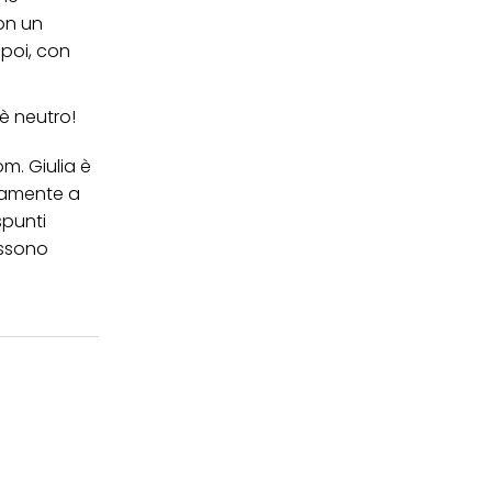
con un
 poi, con
è neutro!
com
. Giulia è
puramente a
spunti
ossono