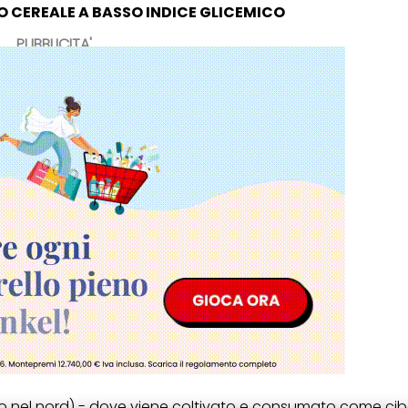
O CEREALE A BASSO INDICE GLICEMICO
PUBBLICITA'
o nel nord) - dove viene coltivato e consumato come cib