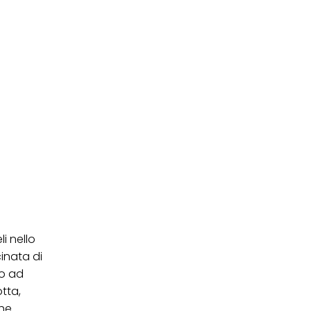
ei cookie e consentirli
kie e al trattamento dei
 i cookie tecnicamente
i nello
cinata di
no ad
tta,
che