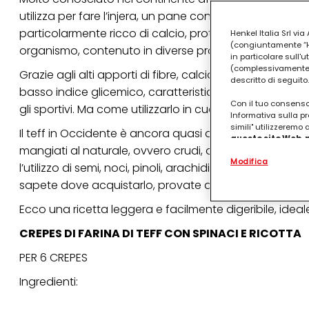
utilizza per fare l’injera, un pane con pochissimi carboid
particolarmente ricco di calcio, proteine, aminoacidi
Henkel Italia Srl v
(congiuntamente “Hen
organismo, contenuto in diverse proteine) e ottima fon
in particolare sull'
(complessivamente “
Grazie agli alti apporti di fibre, calcio, potassio e carb
descritto di seguito.
basso indice glicemico, caratteristica che lo rende ap
Con il tuo consenso,
gli sportivi. Ma come utilizzarlo in cucina?
Informativa sulla pr
simili" utilizzeremo
Il teff in Occidente è ancora quasi del tutto sconosc
questo sito Web, p
mangiati al naturale, ovvero crudi, oppure possono ess
personalizzato
. 
Modifica
(rispettivamente dell
l’utilizzo di semi, noci, pinoli, arachidi, ecc.) o di farin
terzi, conservare le
sapete dove acquistarlo, provate a fare una ricerca on
arricchiti con dati o
particolare per visu
Ecco una ricetta leggera e facilmente digeribile, ide
identificati) su ques
misurare e ottimizz
CREPES DI FARINA DI TEFF CON SPINACI E RICOTTA
Puoi trovare maggior
PER 6 CREPES
collegata nel piè di 
qualsiasi momento co
Ingredienti:
collegata nel piè di 
periodo di conserva
"modifica" di seguito