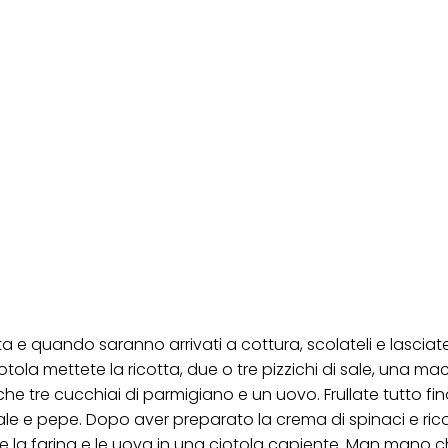
ica" potrai trovare maggiori informazioni sul trattamento dei tuoi dati / sull'uso d
scopi sopra menzionati. Cliccando su "Accetta tutto", acconsenti all'uso dei coo
er tutte le finalità sopra indicate. Se fai clic su "Rifiuta", verranno utilizzati solo
i questo sito web.
 e quando saranno arrivati a cottura, scolateli e lasciatel
tola mettete la ricotta, due o tre pizzichi di sale, una ma
nche tre cucchiai di parmigiano e un uovo. Frullate tutto fi
le e pepe. Dopo aver preparato la crema di spinaci e rico
 la farina e le uova in una ciotola capiente. Man mano 