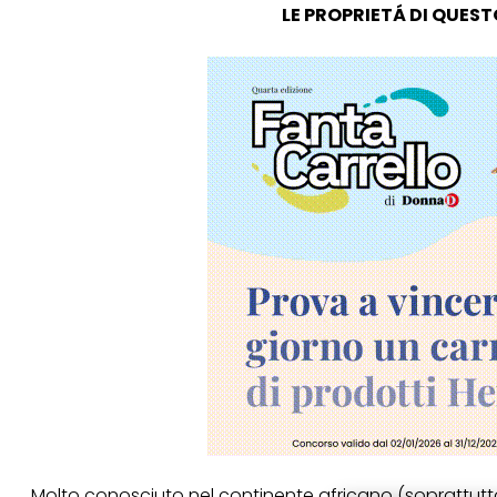
LE PROPRIETÁ DI QUEST
Molto conosciuto nel continente africano (soprattutt