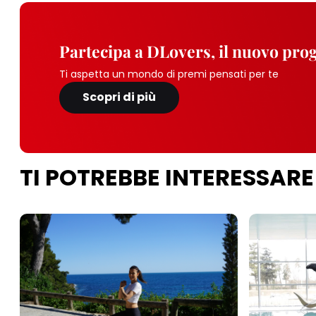
Partecipa a DLovers, il nuovo pr
Ti aspetta un mondo di premi pensati per te
Scopri di più
TI POTREBBE INTERESSARE