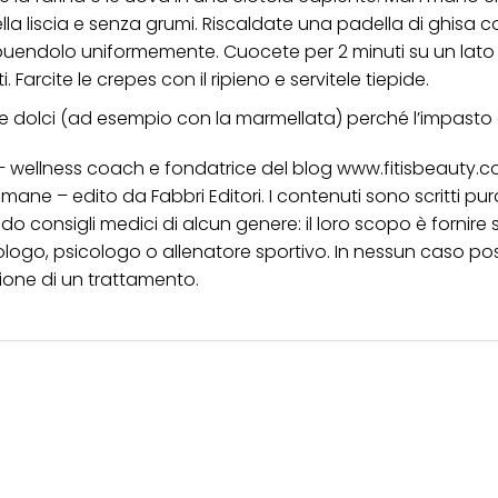
la liscia e senza grumi. Riscaldate una padella di ghisa 
ribuendolo uniformemente. Cuocete per 2 minuti su un lato
 Farcite le crepes con il ripieno e servitele tiepide.
che dolci (ad esempio con la marmellata) perché l’impasto 
 – wellness coach e fondatrice del blog
www.fitisbeauty.
ettimane – edito da Fabbri Editori. I contenuti sono scritti 
o consigli medici di alcun genere: il loro scopo è fornire 
tologo, psicologo o allenatore sportivo. In nessun caso p
zione di un trattamento.