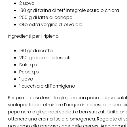
2 uova
Se fai clic su "Modif
180 gr di farina di teff integrale scura o chiara
per uno o più degli 
260 g di latte di canapa
tuoi dati personali p
necessari per fornirt
Olio extra vergine di oliva q.b.
Ingredienti per il ripieno:
180 gr di ricotta
250 gr di spinaci lessati
Sale q.b.
Pepe q.b.
1 uovo
1 cucchiaio di Parmigiano
Per prima cosa lessate gli spinaci in poca acqua salata
scolapasta per eliminare l’acqua in eccesso. In una cio
pepe nero e gli spinaci scolati e ben strizzati. Unite a
ottenere una crema liscia e omogenea. Regolate di sa
passiamo alla preparazione delle crepes. Amalgamate