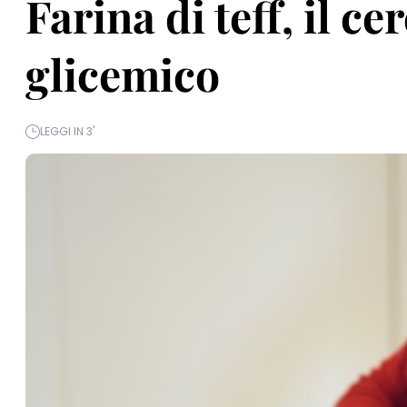
Farina di teff, il c
glicemico
LEGGI IN 3'