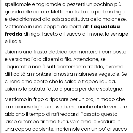
spelliamole e tagliamole a pezzetti un pochino più
particolare sul loro periodo di conservazione, consultare le
informazioni dettagliate su ciascun cookie disponibili facendo
grandi delle carote. Mettiamo tutto da parte in frigo
clic su "modifica" di seguito".
e dedichiamoci alla salsa sostitutiva della maionese.
Se fai clic su "Modifica" potrai trovare maggiori informazioni sul
Mettiamo in una coppa dai bordi alti
l'aquafaba
trattamento dei tuoi dati / sull'uso dei cookie e consentirli per uno o
fredda
di frigo, l'aceto o il succo di limone, la senape
più degli scopi sopra menzionati. Cliccando su "Accetta tutto",
acconsenti all'uso dei cookie e al trattamento dei tuoi dati
e il sale.
personali per tutte le finalità sopra indicate. Se fai clic su "Rifiuta",
verranno utilizzati solo i cookie tecnicamente necessari per fornirti
Usiamo una frusta elettrica per montare il composto
questo sito web.
e versiamo l'olio di semi a filo. Attenzione, se
l'aquafaba
non è sufficientemente fredda, avremo
difficoltà a montare la nostra maionese vegetale. Se
ci rendiamo conto che la salsa è troppo liquida,
usiamo la patata fatta a purea per dare sostegno.
Mettiamo in frigo a riposare per un'ora, in modo che
la maionese light si rassetti, ma anche che le verdure
abbiano il tempo di raffreddarsi. Passato questo
lasso di tempo tiriamo fuori, versiamo le verdure in
una coppa capiente, irroriamole con un po' di succo