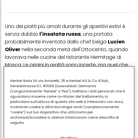
Uno dei piatti più amati durante gli aperitivi estivi è
senza dubbio
l'insalata russa
, una portata
probabilmente inventata dallo chef belga
Lucien
Oliver
nella seconda metà dell'Ottocento, quando
lavorava nelle cucine del ristorante Hermitage di
Mosca. Le origini in realtà sono incerte, ma quel che
invece è sicuro è che molte nazioni hanno reso
propria questa
ricetta
, inserendola nei propri menù
Henkel Italia Srl via Amoretti, 78 e Henkel AG & Co. KGaA,
Henkelstrasse 67, 40589 Duesseldorf, Germania
come antipasto o contorno.
(congiuntamente “Henkel” o “Noi”), trattano i dati personali che ti
riguardano insieme come co-titolari del trattamento, in
Come detto, oggi
l'insalata russa è anche regina
particolare sull'utilizzo di questo sito web e interazioni con esso,
degli happy hour
fra amici, servita solitamente già
inserendo cookie e altre tecnologie simili (complessivamente
“cookie”) sul tuo dispositivo che utilizziamo per
porzionata in bicchierini o disposta in un piatto da
archiviare/accedere a ulteriori informazioni come descritto di
portata con un cucchiaio, per permettere a
seguito.
ciascuno di servirsi da solo la quantità che
Con il tuo consenso, noi e i nostri partner (inclusi come titolari
preferisce.
Modifica