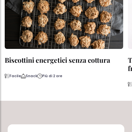
Biscottini energetici senza cottura
T
f
Facile
Snack
Più di 2 ore