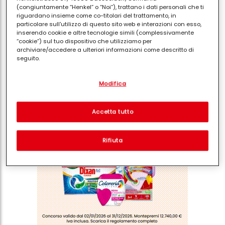
(congiuntamente “Henkel” o “Noi”), trattano i dati personali che ti
riguardano insieme come co-titolari del trattamento, in
particolare sull'utilizzo di questo sito web e interazioni con esso,
inserendo cookie e altre tecnologie simili (complessivamente
“cookie”) sul tuo dispositivo che utilizziamo per
archiviare/accedere a ulteriori informazioni come descritto di
Condividi
seguito.
Con il tuo consenso, noi e i nostri partner (inclusi come titolari
Modifica
separati o co-titolari come indicato nella nostra Informativa sulla
protezione dei dati collegata nel piè di pagina, Sezione "Cookie,
pixel, impronte digitali e tecnologie simili" utilizzeremo anche
cookie ed elaboreremo i dati relativi a te per
misurare e
Accetta tutto
ottimizzare le prestazioni di questo sito Web, per fornirti
funzionalità che migliorano l'utilizzo di questo sito Web
e/o per marketing personalizzato
. Analizzeremo il tuo utilizzo
Rifiuta
di questo sito Web e le tue interazioni commerciali con noi
(rispettivamente dell'azienda per cui lavori) per) e su tale base
tracciare i tuoi acquisti dei nostri prodotti su siti Web di terzi,
conservare le nostre informazioni sulle entità commerciali e
creare profili individuali su di te che potrebbero essere arricchiti
con dati ottenuti da terze parti e altri siti Web. Utilizziamo questi
profili per scopi di marketing personalizzato, in particolare per
visualizzare annunci pubblicitari che potrebbero interessarti
(basati, ad esempio, sui tuoi interessi identificati) su questo sito
web e altri media (di terzi) tramite i dispositivi assegnati a te o