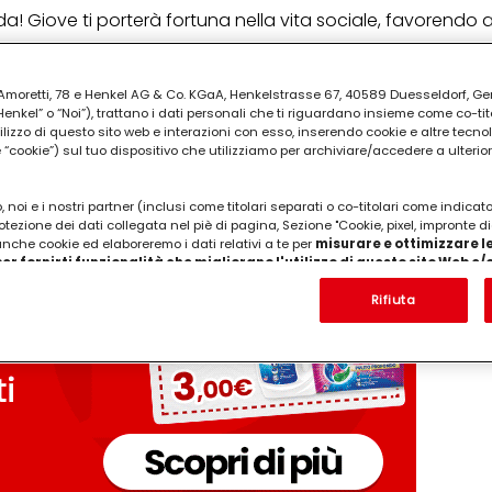
ida!
Giove ti porterà fortuna nella vita sociale, favorendo
to potrebbero trattenerti troppo sul divano...
ia Amoretti, 78 e Henkel AG & Co. KGaA, Henkelstrasse 67, 40589 Duesseldorf, G
kel” o “Noi”), trattano i dati personali che ti riguardano insieme come co-tito
PUBBLICITA'
utilizzo di questo sito web e interazioni con esso, inserendo cookie e altre tecnol
cookie”) sul tuo dispositivo che utilizziamo per archiviare/accedere a ulterio
 noi e i nostri partner (inclusi come titolari separati o co-titolari come indicat
otezione dei dati collegata nel piè di pagina, Sezione "Cookie, pixel, impronte di
 anche cookie ed elaboreremo i dati relativi a te per
misurare e ottimizzare le
er fornirti funzionalità che migliorano l'utilizzo di questo sito Web e
Analizzeremo il tuo utilizzo di questo sito Web e le tue interazioni commerciali c
'azienda per cui lavori) per) e su tale base tracciare i tuoi acquisti dei nostri 
Rifiuta
 nostre informazioni sulle entità commerciali e creare profili individuali su di 
ttenuti da terze parti e altri siti Web. Utilizziamo questi profili per scopi di mark
alizzare annunci pubblicitari che potrebbero interessarti (basati, ad esempio, s
to sito web e altri media (di terzi) tramite i dispositivi assegnati a te o alla t
are il successo delle campagne pubblicitarie.
i informazioni sul trattamento dei tuoi dati nella nostra Informativa sulla prot
pagina (Sezione "Cookie, Pixel, Impronte digitali e tecnologie simili"). Puoi revo
n effetto per il futuro disabilitando i cookie sul nostro sito web nella sezion
pagina. Per ulteriori informazioni sui cookie utilizzati su questo sito Web, in par