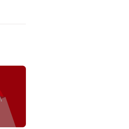
cendo clic su
ei cookie e consentirli
kie e al trattamento dei
 i cookie tecnicamente