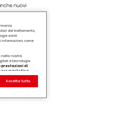
 anche nuovi
ermania
lari del trattamento,
ogie simili
ri informazioni come
o nella nostra
gitali e tecnologie
 prestazioni di
/o per marketing
on noi
prodotti su siti Web di
Accetta tutto
te che potrebbero essere
eting personalizzato, in
ui tuoi interessi
ua famiglia, nonché per
ezione dei dati
care il tuo consenso in
e "Impostazioni cookie"
ticolare sul loro