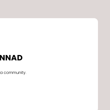
DONNAD
alla community.