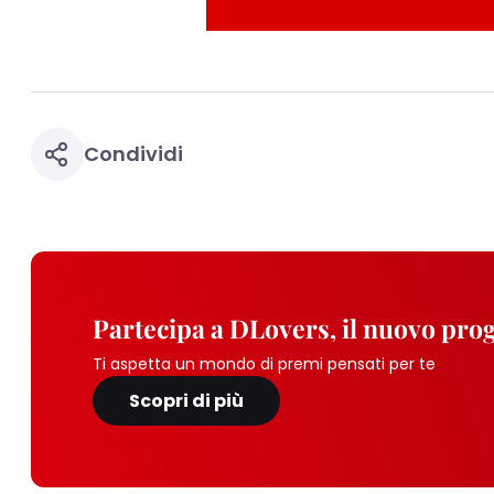
periodo di conserva
"modifica" di seguito
Se fai clic su "Modif
per uno o più degli 
tuoi dati personali p
necessari per fornirt
Condividi
Partecipa a DLovers, il nuovo pr
Ti aspetta un mondo di premi pensati per te
Scopri di più