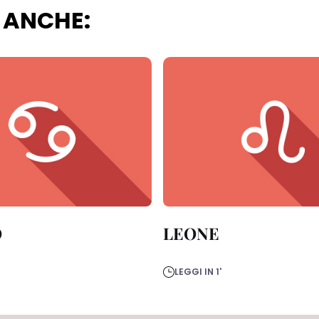
 ANCHE:
O
LEONE
LEGGI IN 1'