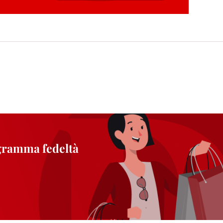
zione, consultare le informazioni dettagliate su ciascun cookie disponibili fa
".
ica" potrai trovare maggiori informazioni sul trattamento dei tuoi dati / sull'uso d
scopi sopra menzionati. Cliccando su "Accetta tutto", acconsenti all'uso dei coo
er tutte le finalità sopra indicate. Se fai clic su "Rifiuta", verranno utilizzati solo
i questo sito web.
ogramma fedeltà