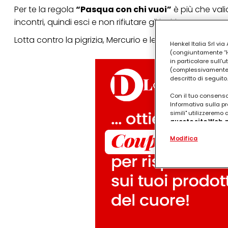
Per te la regola
“Pasqua con chi vuoi”
è più che val
incontri, quindi esci e non rifiutare gli inviti!
Lotta contro la pigrizia, Mercurio e le uova di cioccola
Henkel Italia Srl v
(congiuntamente “Hen
in particolare sull'
(complessivamente “
descritto di seguito.
Con il tuo consenso,
Informativa sulla pr
simili" utilizzeremo
questo sito Web, p
personalizzato
. 
Modifica
(rispettivamente dell
terzi, conservare le
arricchiti con dati o
particolare per visu
identificati) su ques
misurare e ottimizz
Puoi trovare maggior
collegata nel piè di 
qualsiasi momento co
collegata nel piè di 