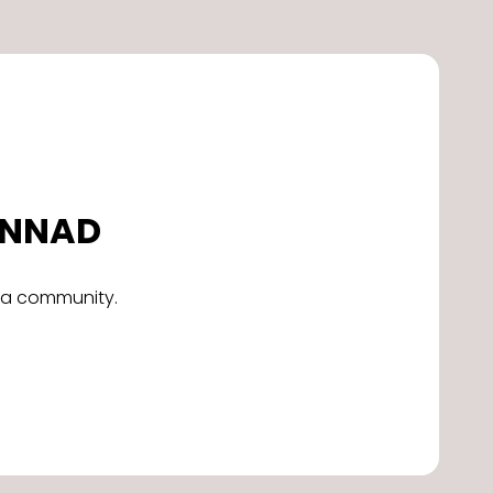
DONNAD
alla community.