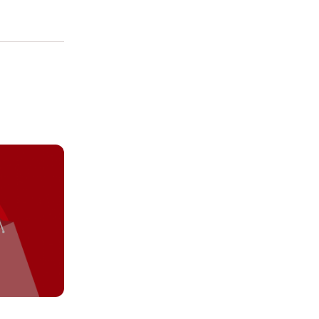
cendo clic su
ei cookie e consentirli
kie e al trattamento dei
 i cookie tecnicamente