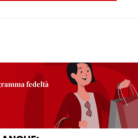
zione, consultare le informazioni dettagliate su ciascun cookie disponibili fa
".
ica" potrai trovare maggiori informazioni sul trattamento dei tuoi dati / sull'uso d
scopi sopra menzionati. Cliccando su "Accetta tutto", acconsenti all'uso dei coo
er tutte le finalità sopra indicate. Se fai clic su "Rifiuta", verranno utilizzati solo
i questo sito web.
ogramma fedeltà