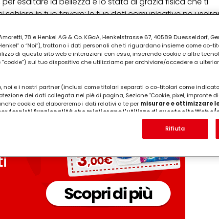
er esaltare la bellezza e lo stata di grazia fisica che ti
si schiera in tuo favore: le tue doti comunicative ne uscir
ia Amoretti, 78 e Henkel AG & Co. KGaA, Henkelstrasse 67, 40589 Duesseldorf, G
PUBBLICITA'
kel” o “Noi”), trattano i dati personali che ti riguardano insieme come co-tito
utilizzo di questo sito web e interazioni con esso, inserendo cookie e altre tecnol
cookie”) sul tuo dispositivo che utilizziamo per archiviare/accedere a ulterio
 noi e i nostri partner (inclusi come titolari separati o co-titolari come indicat
otezione dei dati collegata nel piè di pagina, Sezione "Cookie, pixel, impronte di
 anche cookie ed elaboreremo i dati relativi a te per
misurare e ottimizzare le
er fornirti funzionalità che migliorano l'utilizzo di questo sito Web e
Analizzeremo il tuo utilizzo di questo sito Web e le tue interazioni commerciali c
'azienda per cui lavori) per) e su tale base tracciare i tuoi acquisti dei nostri 
Rifiuta
 nostre informazioni sulle entità commerciali e creare profili individuali su di 
ttenuti da terze parti e altri siti Web. Utilizziamo questi profili per scopi di mark
alizzare annunci pubblicitari che potrebbero interessarti (basati, ad esempio, s
to sito web e altri media (di terzi) tramite i dispositivi assegnati a te o alla t
are il successo delle campagne pubblicitarie.
i informazioni sul trattamento dei tuoi dati nella nostra Informativa sulla prot
pagina (Sezione "Cookie, Pixel, Impronte digitali e tecnologie simili"). Puoi revo
n effetto per il futuro disabilitando i cookie sul nostro sito web nella sezion
pagina. Per ulteriori informazioni sui cookie utilizzati su questo sito Web, in par