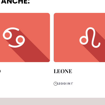
 ANCHE:
O
LEONE
LEGGI IN 1'