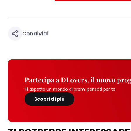
periodo di conserva
"modifica" di seguito
Se fai clic su "Modif
per uno o più degli 
tuoi dati personali p
necessari per fornirt
Condividi
Partecipa a DLovers, il nuovo pr
Ti aspetta un mondo di premi pensati per te
Scopri di più