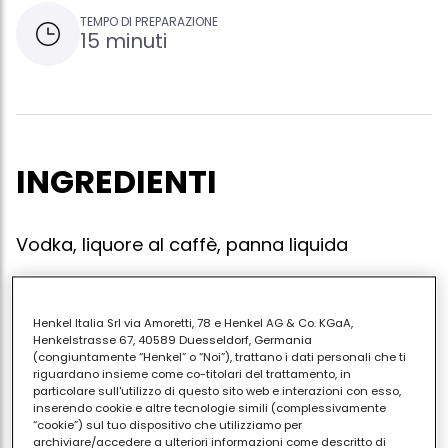
TEMPO DI PREPARAZIONE
15 minuti
INGREDIENTI
Vodka, liquore al caffè, panna liquida
Henkel Italia Srl via Amoretti, 78 e Henkel AG & Co. KGaA,
Versare direttamente nel bicchiere con cubetti di
Henkelstrasse 67, 40589 Duesseldorf, Germania
ghiaccio 5/10 di vodka e 3/10 di liquore al caffè,
(congiuntamente “Henkel” o “Noi”), trattano i dati personali che ti
riguardano insieme come co-titolari del trattamento, in
mescolare i liquori, indi aggiungere senza miscelare
particolare sull'utilizzo di questo sito web e interazioni con esso,
2/10 di panna liquida.
inserendo cookie e altre tecnologie simili (complessivamente
“cookie”) sul tuo dispositivo che utilizziamo per
archiviare/accedere a ulteriori informazioni come descritto di