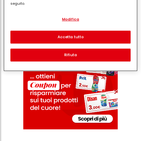
seguito.
Con il tuo consenso, noi e i nostri partner (inclusi come titolari
Modifica
separati o co-titolari come indicato nella nostra Informativa sulla
Condividi
protezione dei dati collegata nel piè di pagina, Sezione "Cookie,
pixel, impronte digitali e tecnologie simili" utilizzeremo anche
cookie ed elaboreremo i dati relativi a te per
misurare e
Accetta tutto
ottimizzare le prestazioni di questo sito Web, per fornirti
funzionalità che migliorano l'utilizzo di questo sito Web
e/o per marketing personalizzato
. Analizzeremo il tuo utilizzo
Rifiuta
di questo sito Web e le tue interazioni commerciali con noi
(rispettivamente dell'azienda per cui lavori) per) e su tale base
tracciare i tuoi acquisti dei nostri prodotti su siti Web di terzi,
conservare le nostre informazioni sulle entità commerciali e
creare profili individuali su di te che potrebbero essere arricchiti
con dati ottenuti da terze parti e altri siti Web. Utilizziamo questi
profili per scopi di marketing personalizzato, in particolare per
visualizzare annunci pubblicitari che potrebbero interessarti
(basati, ad esempio, sui tuoi interessi identificati) su questo sito
web e altri media (di terzi) tramite i dispositivi assegnati a te o
alla tua famiglia, nonché per misurare e ottimizzare il successo
delle campagne pubblicitarie.
Puoi trovare maggiori informazioni sul trattamento dei tuoi dati
nella nostra Informativa sulla protezione dei dati collegata nel piè
di pagina (Sezione "Cookie, Pixel, Impronte digitali e tecnologie