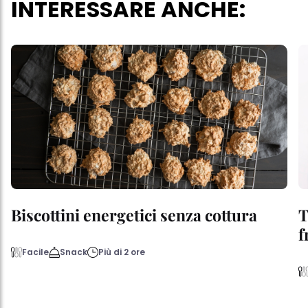
INTERESSARE ANCHE:
Biscottini energetici senza cottura
T
f
Facile
Snack
Più di 2 ore