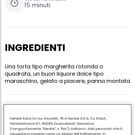
15 minuti
INGREDIENTI
Una torta tipo margherita rotonda o
quadrata, un buon liquore dolce tipo
maraschino, gelato a piacere, panna montata
Tagliate in 3 o 4 strati una torta tipo margherita
rotonda o quadrata. spruzzate questi strati con un
Henkel Italia Srl via Amoretti, 78 e Henkel AG & Co. KGaA,
buon liquore e spalmateli con del gelato avrete già
Henkelstrasse 67, 40589 Duesseldorf, Germania
(congiuntamente “Henkel” o “Noi”), trattano i dati personali che ti
preparato, meglio se gli strati di gelato saranno
riguardano insieme come co-titolari del trattamento, in