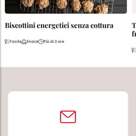
Biscottini energetici senza cottura
T
f
Facile
Snack
Più di 2 ore