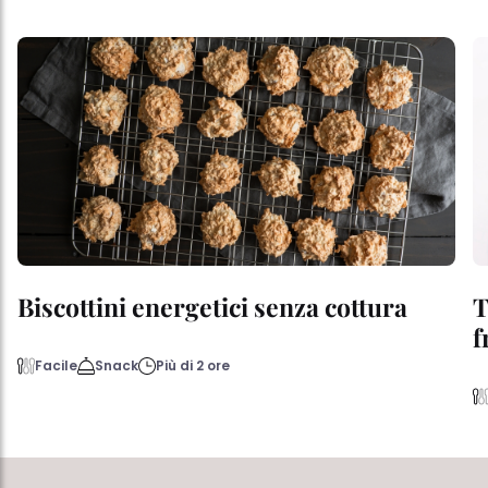
Biscottini energetici senza cottura
T
f
Facile
Snack
Più di 2 ore