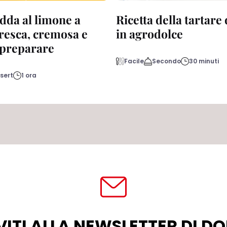
dda al limone a
Ricetta della tartare
fresca, cremosa e
in agrodolce
a preparare
Facile
Secondo
30 minuti
sert
1 ora
VITI ALLA NEWSLETTER DI 