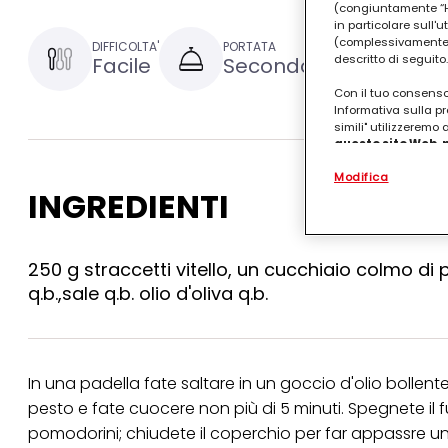
(congiuntamente “Hen
in particolare sull'
(complessivamente “
DIFFICOLTA'
PORTATA
TEMPO DI P
descritto di seguito.
Facile
Secondo
15 minu
Con il tuo consenso,
Informativa sulla pr
simili" utilizzeremo
questo sito Web, p
personalizzato
. 
Modifica
(rispettivamente dell
INGREDIENTI
terzi, conservare le
arricchiti con dati o
particolare per visu
identificati) su ques
misurare e ottimizz
250 g straccetti vitello, un cucchiaio colmo di 
q.b.,sale q.b. olio d'oliva q.b.
Puoi trovare maggior
collegata nel piè di 
qualsiasi momento co
collegata nel piè di 
periodo di conserva
In una padella fate saltare in un goccio d'olio bollente g
"modifica" di seguito
pesto e fate cuocere non più di 5 minuti. Spegnete il f
Se fai clic su "Modif
pomodorini; chiudete il coperchio per far appassre un 
per uno o più degli 