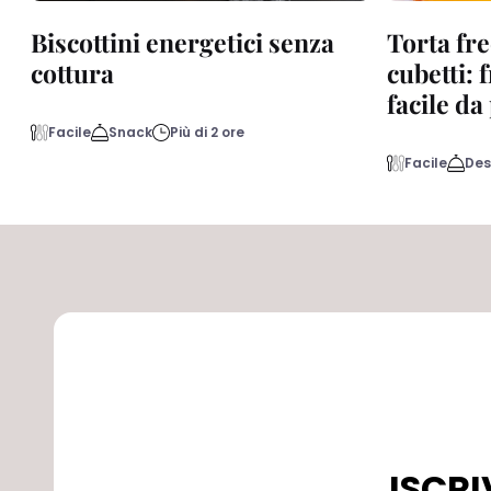
Biscottini energetici senza
Torta fre
cottura
cubetti: 
facile d
Facile
Snack
Più di 2 ore
Facile
Des
ISCRI