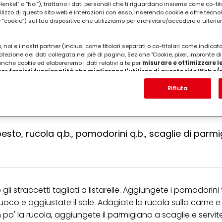
kel” o “Noi”), trattano i dati personali che ti riguardano insieme come co-tito
utilizzo di questo sito web e interazioni con esso, inserendo cookie e altre tecnol
cookie”) sul tuo dispositivo che utilizziamo per archiviare/accedere a ulterio
REPARAZIONE
ti
 noi e i nostri partner (inclusi come titolari separati o co-titolari come indicat
otezione dei dati collegata nel piè di pagina, Sezione "Cookie, pixel, impronte di
 anche cookie ed elaboreremo i dati relativi a te per
misurare e ottimizzare le
er fornirti funzionalità che migliorano l'utilizzo di questo sito Web e
Analizzeremo il tuo utilizzo di questo sito Web e le tue interazioni commerciali c
'azienda per cui lavori) per) e su tale base tracciare i tuoi acquisti dei nostri 
Rifiuta
 nostre informazioni sulle entità commerciali e creare profili individuali su di 
ttenuti da terze parti e altri siti Web. Utilizziamo questi profili per scopi di mark
alizzare annunci pubblicitari che potrebbero interessarti (basati, ad esempio, s
to sito web e altri media (di terzi) tramite i dispositivi assegnati a te o alla t
are il successo delle campagne pubblicitarie.
pesto, rucola q.b., pomodorini q.b., scaglie di parm
i informazioni sul trattamento dei tuoi dati nella nostra Informativa sulla prot
pagina (Sezione "Cookie, Pixel, Impronte digitali e tecnologie simili"). Puoi revo
n effetto per il futuro disabilitando i cookie sul nostro sito web nella sezion
pagina. Per ulteriori informazioni sui cookie utilizzati su questo sito Web, in par
zione, consultare le informazioni dettagliate su ciascun cookie disponibili fa
li straccetti tagliati a listarelle. Aggiungete i pomodorini ta
".
uoco e aggiustate il sale. Adagiate la rucola sulla carne e 
ica" potrai trovare maggiori informazioni sul trattamento dei tuoi dati / sull'uso d
po' la rucola, aggiungete il parmigiano a scaglie e servite
scopi sopra menzionati. Cliccando su "Accetta tutto", acconsenti all'uso dei coo