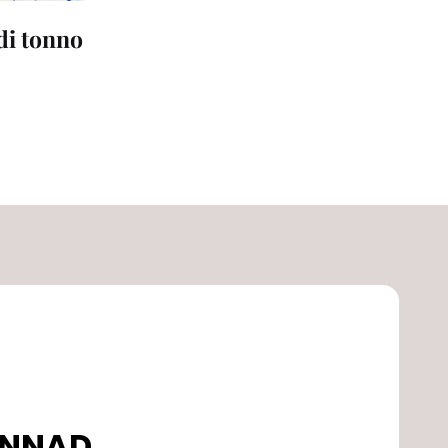
 di tonno
DONNAD