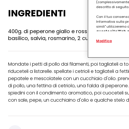
(complessivamente “
descritto di seguito.
INGREDIENTI
Con il tuo consenso,
Informativa sulla pr
simili" utilizzeremo
400g. di peperone giallo e rosso, 500g. di pomodo
questo sito Web, p
personalizzato
. 
basilico, salvia, rosmarino, 2 cucchiai di olio, 
Modifica
(rispettivamente dell
terzi, conservare le
arricchiti con dati o
particolare per visu
identificati) su ques
Mondate i petti di pollo dai filamenti, poi tagliateli a t
misurare e ottimizz
riduceteli a listarelle. spellate i cetrioli e tagliateli a 
Puoi trovare maggior
pepatele e mescolatele con un cucchiaio d'olio. pren
collegata nel piè di 
di pollo, una fettina di cetriolo, una falda di peperone
qualsiasi momento co
collegata nel piè di 
spiedini con il condimento aromatico, poi cuoceteli sull
periodo di conserva
con sale, pepe, un cucchiaino d'olio e qualche stelo di
"modifica" di seguito
Se fai clic su "Modif
per uno o più degli 
tuoi dati personali p
necessari per fornirt