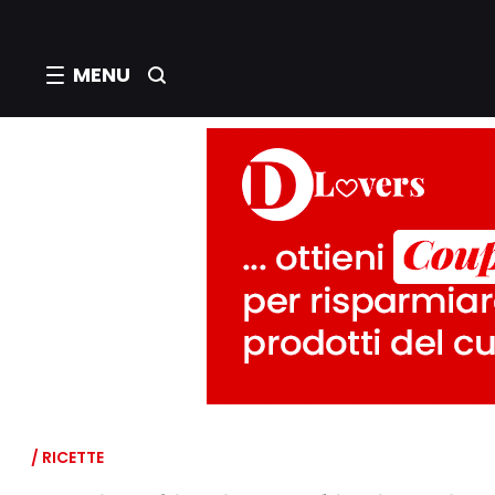
MENU
/ RICETTE