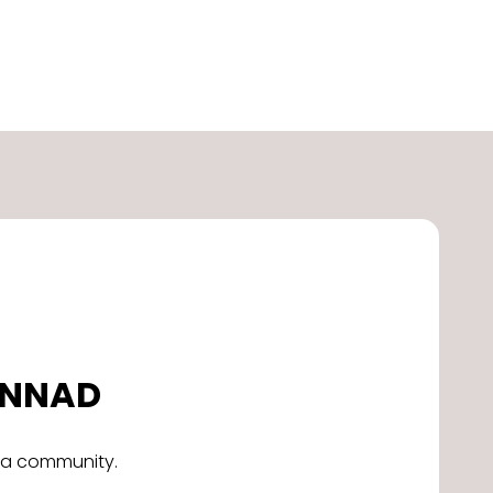
DONNAD
alla community.