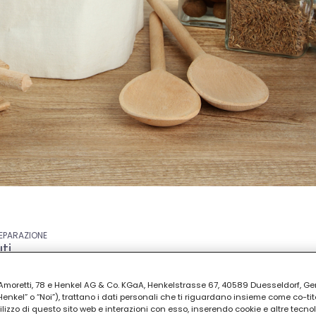
REPARAZIONE
ti
ia Amoretti, 78 e Henkel AG & Co. KGaA, Henkelstrasse 67, 40589 Duesseldorf, G
kel” o “Noi”), trattano i dati personali che ti riguardano insieme come co-tito
utilizzo di questo sito web e interazioni con esso, inserendo cookie e altre tecnol