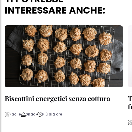
INTERESSARE ANCHE:
Biscottini energetici senza cottura
T
f
Facile
Snack
Più di 2 ore