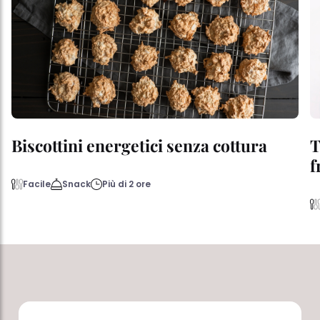
Biscottini energetici senza cottura
T
f
Facile
Snack
Più di 2 ore