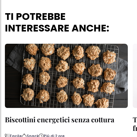
questo sito web.
TI POTREBBE
INTERESSARE ANCHE:
Biscottini energetici senza cottura
T
f
Facile
Snack
Più di 2 ore