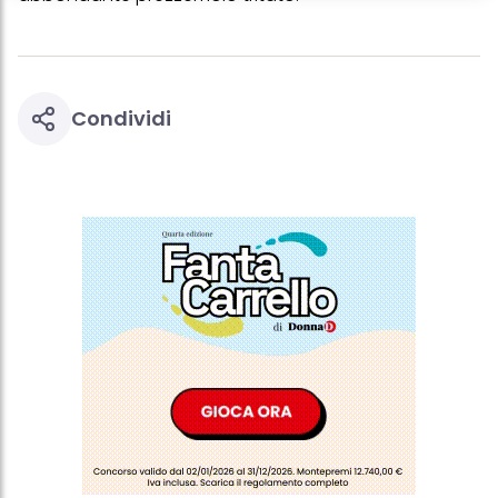
creare profili individuali su di te che potrebbero essere arricchiti
con dati ottenuti da terze parti e altri siti Web. Utilizziamo questi
profili per scopi di marketing personalizzato, in particolare per
visualizzare annunci pubblicitari che potrebbero interessarti
(basati, ad esempio, sui tuoi interessi identificati) su questo sito
web e altri media (di terzi) tramite i dispositivi assegnati a te o
Condividi
alla tua famiglia, nonché per misurare e ottimizzare il successo
delle campagne pubblicitarie.
Puoi trovare maggiori informazioni sul trattamento dei tuoi dati
nella nostra Informativa sulla protezione dei dati collegata nel piè
di pagina (Sezione "Cookie, Pixel, Impronte digitali e tecnologie
simili"). Puoi revocare il tuo consenso in qualsiasi momento con
effetto per il futuro disabilitando i cookie sul nostro sito web nella
sezione "Impostazioni cookie" collegata nel piè di pagina. Per
ulteriori informazioni sui cookie utilizzati su questo sito Web, in
particolare sul loro periodo di conservazione, consultare le
informazioni dettagliate su ciascun cookie disponibili facendo
clic su "modifica" di seguito".
Se fai clic su "Modifica" potrai trovare maggiori informazioni sul
trattamento dei tuoi dati / sull'uso dei cookie e consentirli per uno o
più degli scopi sopra menzionati. Cliccando su "Accetta tutto",
acconsenti all'uso dei cookie e al trattamento dei tuoi dati
personali per tutte le finalità sopra indicate. Se fai clic su "Rifiuta",
verranno utilizzati solo i cookie tecnicamente necessari per fornirti