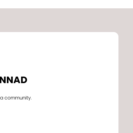
DONNAD
alla community.