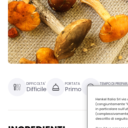
DIFFICOLTA'
PORTATA
TEMPO DI PREPAR
Difficile
Primo
1 ora e 30
Henkel Italia Srl v
(congiuntamente “Hen
in particolare sull'
(complessivamente “
descritto di seguito.