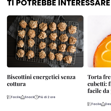
TI POTREBBE INTERESSARE
Biscottini energetici senza
Torta fre
cottura
cubetti: 
facile d
Facile
Snack
Più di 2 ore
Facile
Des