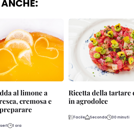
 ANCHE:
dda al limone a
Ricetta della tartare
fresca, cremosa e
in agrodolce
a preparare
Facile
Secondo
30 minuti
sert
1 ora