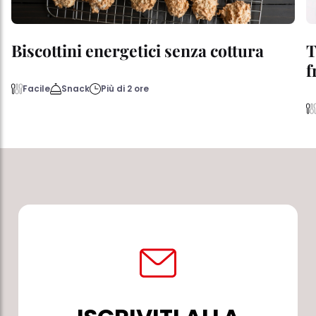
Biscottini energetici senza cottura
T
f
Facile
Snack
Più di 2 ore