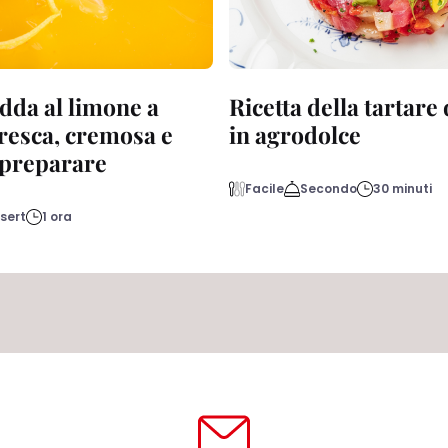
dda al limone a
Ricetta della tartare
fresca, cremosa e
in agrodolce
a preparare
Facile
Secondo
30 minuti
sert
1 ora