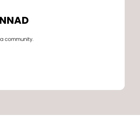
DONNAD
alla community.