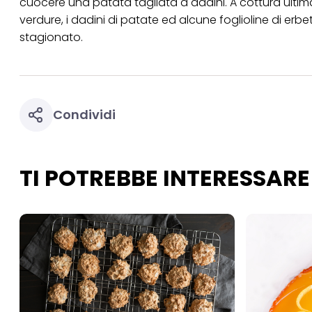
cuocere una patata tagliata a dadini. A cottura ultimata
per uno o più degli 
verdure, i dadini di patate ed alcune foglioline di e
tuoi dati personali p
necessari per fornirt
stagionato.
Condividi
TI POTREBBE INTERESSARE