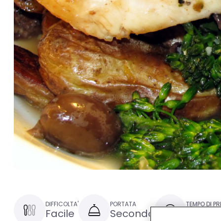
DIFFICOLTA'
PORTATA
TEMPO DI P
Facile
Secondo
30 minu