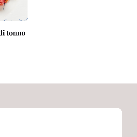
 di tonno