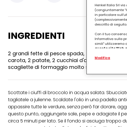
Henkel Italia Srl v
(congiuntamente “Hen
in particolare sull'
(complessivamente “
descritto di seguito.
INGREDIENTI
Con il tuo consenso,
Informativa sulla pr
simili" utilizzeremo
questo sito Web, p
2 grandi fette di pesce spada, un broccolo, una
personalizzato
. 
Modifica
(rispettivamente dell
carota, 2 patate, 2 cucchiai d'olio extravergine
terzi, conservare le
scagliette di formaggio molto stagionato tip
arricchiti con dati o
particolare per visu
identificati) su ques
misurare e ottimizz
Scottate i ciuffi di broccolo in acqua salata. Sbucciat
Puoi trovare maggior
collegata nel piè di 
tagliatele a julienne. Scaldate l'olio in una padella 
qualsiasi momento co
appassire tutte le verdure, senza però far dorare, agg
collegata nel piè di 
periodo di conserva
questo punto, aggiungete sale, pepe e adagiate il pes
"modifica" di seguito
circa 5 minuti per lato. Se il fondo si asciuga tropp
Se fai clic su "Modif