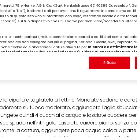
ia Amoretti, 78 e Henkel AG & Co. KGaA, Henkelstrasse 67, 40589 Duesseldorf, G
kel” o “Noi”), trattano i dati personali che ti riguardano insieme come co-tito
utilizzo di questo sito web e interazioni con esso, inserendo cookie e altre tecnol
cookie”) sul tuo dispositivo che utilizziamo per archiviare/accedere a ulterio
 noi e i nostri partner (inclusi come titolari separati o co-titolari come indicat
otezione dei dati collegata nel piè di pagina, Sezione "Cookie, pixel, impronte di
 anche cookie ed elaboreremo i dati relativi a te per
misurare e ottimizzare le
er fornirti funzionalità che migliorano l'utilizzo di questo sito Web e
 costa sedano, una cipolla piccola, 2 spicchi d'agl
Analizzeremo il tuo utilizzo di questo sito Web e le tue interazioni commerciali c
'azienda per cui lavori) per) e su tale base tracciare i tuoi acquisti dei nostri 
Rifiuta
 d'oliva, sale e pepe, erbette aromatiche, a piacer
 nostre informazioni sulle entità commerciali e creare profili individuali su di 
o Parmigiano o Vezzena
ttenuti da terze parti e altri siti Web. Utilizziamo questi profili per scopi di mark
alizzare annunci pubblicitari che potrebbero interessarti (basati, ad esempio, s
to sito web e altri media (di terzi) tramite i dispositivi assegnati a te o alla t
are il successo delle campagne pubblicitarie.
e la cipolla e tagliatela a fettine. Mondate sedano e caro
i informazioni sul trattamento dei tuoi dati nella nostra Informativa sulla prot
pagina (Sezione "Cookie, Pixel, Impronte digitali e tecnologie simili"). Puoi revo
antiaderente su fuoco moderato, aggiungete l'aglio sbuccia
n effetto per il futuro disabilitando i cookie sul nostro sito web nella sezion
iungete quindi 4 cucchiai d'acqua e lasciate cuocere per 
pagina. Per ulteriori informazioni sui cookie utilizzati su questo sito Web, in par
zione, consultare le informazioni dettagliate su ciascun cookie disponibili fa
ce spada nell'intingolo. Lasciate cuicere piano, senza cop
".
o durante la cottura, aggiungete poca acqua calda. A parte
ica" potrai trovare maggiori informazioni sul trattamento dei tuoi dati / sull'uso d