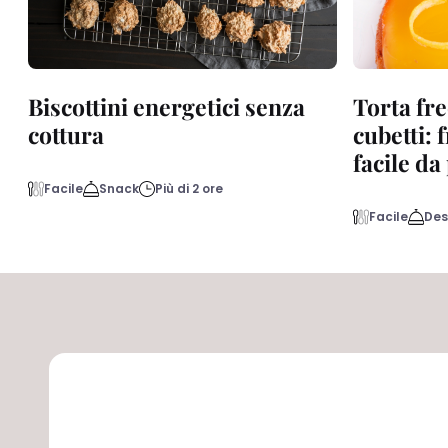
Biscottini energetici senza
Torta fre
cottura
cubetti: 
facile d
Facile
Snack
Più di 2 ore
Facile
Des