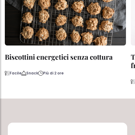
Biscottini energetici senza cottura
T
f
Facile
Snack
Più di 2 ore