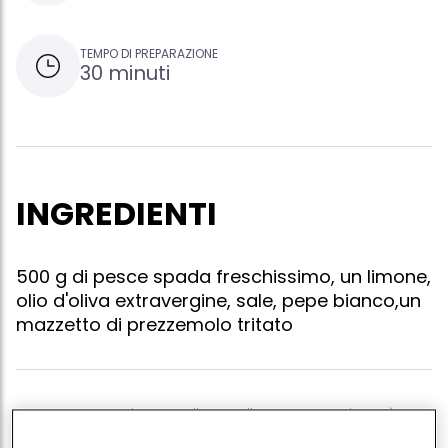
TEMPO DI PREPARAZIONE
30 minuti
INGREDIENTI
500 g di pesce spada freschissimo, un limone,
olio d'oliva extravergine, sale, pepe bianco,un
mazzetto di prezzemolo tritato
Per questo antipasto di semplice preparazione è
importante che il pesce spada sia freschissimo e che