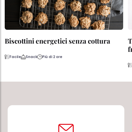
Biscottini energetici senza cottura
T
f
Facile
Snack
Più di 2 ore