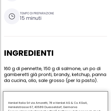
TEMPO DI PREPARAZIONE
15 minuti
INGREDIENTI
160 g di pennette, 150 g di salmone, un po di
gamberetti già pronti, brandy, ketchup, panna
da cucina, olio, sale grosso (per la pasta).
Per il sugo: spezzettare il salmone, inserirlo nel
Henkel Italia Srl via Amoretti, 78 e Henkel AG & Co. KGaA,
Henkelstrasse 67, 40589 Duesseldorf, Germania
tegame con già l'olio caldo, farlo rosolare per alcuni