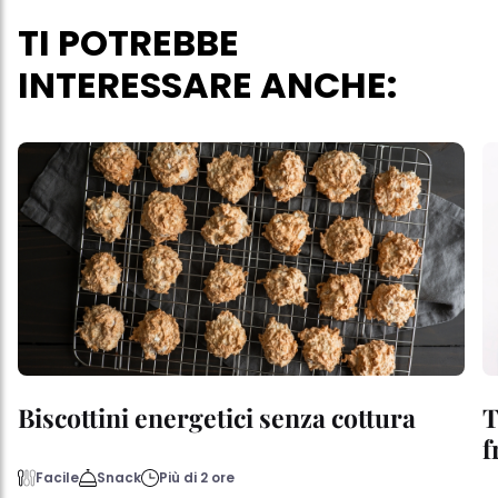
questo sito web.
TI POTREBBE
INTERESSARE ANCHE:
Biscottini energetici senza cottura
T
f
Facile
Snack
Più di 2 ore