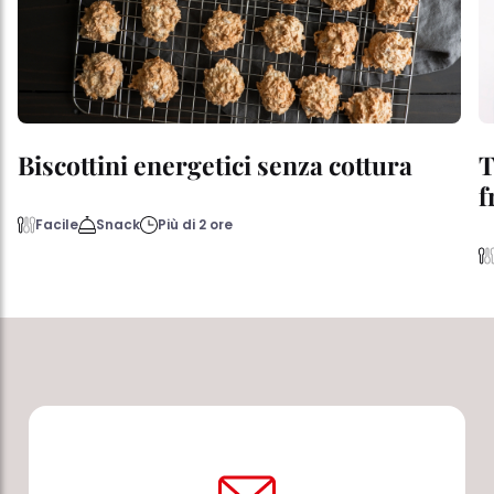
Biscottini energetici senza cottura
T
f
Facile
Snack
Più di 2 ore