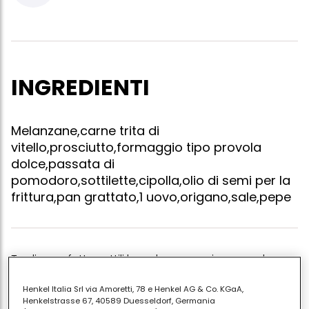
INGREDIENTI
Melanzane,carne trita di
vitello,prosciutto,formaggio tipo provola
dolce,passata di
pomodoro,sottilette,cipolla,olio di semi per la
frittura,pan grattato,1 uovo,origano,sale,pepe
Tagliare a fette sottili le melanzane e immergerle per
circa mezz'ora in acqua e sale,lasciare scolare
Henkel Italia Srl via Amoretti, 78 e Henkel AG & Co. KGaA,
asciugare con un canovaccio e friggerle in
Henkelstrasse 67, 40589 Duesseldorf, Germania