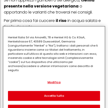
Se non apprezzi i gamberi o sei allergica,
tienila
presente nella versione vegetariana
o
apportando le varianti che troverai nei consigli.
Per prima cosa fai cuocere
il riso
in acqua salata e
tienilo da parte.
Taglia
i pomodorini
secchi a striscioline e mescolali
Henkel Italia Srl via Amoretti, 78 e Henkel AG & Co. KGaA,
al riso. Se non hai pomodori sottolio, puoi usare
Henkelstrasse 67, 40589 Duesseldorf, Germania
(congiuntamente “Henkel” o “Noi”), trattano i dati personali che ti
anche quelli secchi, sbollentandoli per un minuto per
riguardano insieme come co-titolari del trattamento, in
togliere il sale e lasciandoli rinvenire in acqua
particolare sull'utilizzo di questo sito web e interazioni con esso,
inserendo cookie e altre tecnologie simili (complessivamente
appena tiepida.
“cookie”) sul tuo dispositivo che utilizziamo per
archiviare/accedere a ulteriori informazioni come descritto di
Metti
i pinoli
in un pentolino e tostali leggermente.
seguito.
Sbollenta
i gamberi
: ti basteranno 3 minuti di
Con il tuo consenso, noi e i nostri partner (inclusi come titolari
cottura, poi scolali e sgusciali non appena sono
Modifica
separati o co-titolari come indicato nella nostra Informativa sulla
protezione dei dati collegata nel piè di pagina, Sezione "Cookie,
tiepidi. Puoi usare gamberi precotti surgelati; in tal
pixel, impronte digitali e tecnologie simili" utilizzeremo anche
caso segui le istruzioni per lo scongelamento che
cookie ed elaboreremo i dati relativi a te per
misurare e
Accetta tutto
ottimizzare le prestazioni di questo sito Web, per fornirti
troverai sulla scatola, ma ricordati di passarli
funzionalità che migliorano l'utilizzo di questo sito Web
ugualmente per 30 secondi in acqua bollente prima
e/o per marketing personalizzato
. Analizzeremo il tuo utilizzo