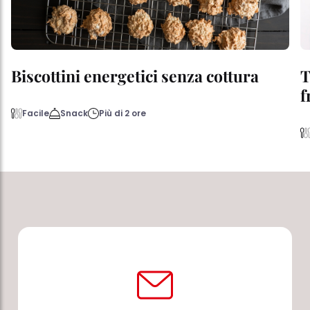
Biscottini energetici senza cottura
T
f
Facile
Snack
Più di 2 ore