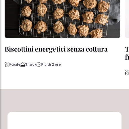
Biscottini energetici senza cottura
T
f
Facile
Snack
Più di 2 ore