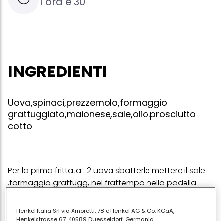
1 ora e 30
INGREDIENTI
Uova,spinaci,prezzemolo,formaggio
grattuggiato,maionese,sale,olio.prosciutto
cotto
Per la prima frittata : 2 uova sbatterle mettere il sale
.formaggio grattugg, nel frattempo nella padella
mettere un cucchiaio di olio aspettare ke si scalda
mettere il contenuto e fare una frittata sottile perche
Henkel Italia Srl via Amoretti, 78 e Henkel AG & Co. KGaA,
poi viene arrotolata calda.per la 2 frittata: tritare le
Henkelstrasse 67, 40589 Duesseldorf, Germania