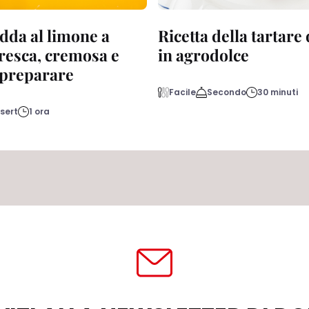
dda al limone a
Ricetta della tartare
fresca, cremosa e
in agrodolce
a preparare
Facile
Secondo
30 minuti
sert
1 ora