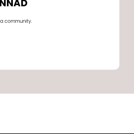
DONNAD
alla community.