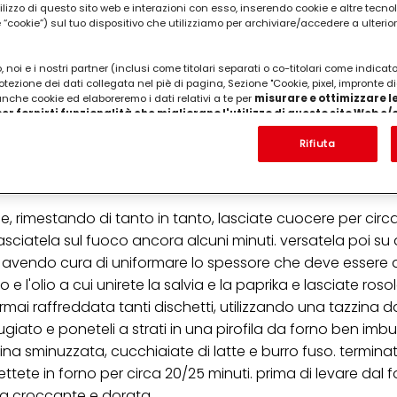
utilizzo di questo sito web e interazioni con esso, inserendo cookie e altre tecnol
cookie”) sul tuo dispositivo che utilizziamo per archiviare/accedere a ulterio
 noi e i nostri partner (inclusi come titolari separati o co-titolari come indicat
otezione dei dati collegata nel piè di pagina, Sezione "Cookie, pixel, impronte di
4 di acqua, 4 foglie di salvia, 1 cucchiaino di papri
 anche cookie ed elaboreremo i dati relativi a te per
misurare e ottimizzare le
i parmigiano grattugiato, qualche cucchiaio di lat
er fornirti funzionalità che migliorano l'utilizzo di questo sito Web e
Analizzeremo il tuo utilizzo di questo sito Web e le tue interazioni commerciali c
'azienda per cui lavori) per) e su tale base tracciare i tuoi acquisti dei nostri 
Rifiuta
 nostre informazioni sulle entità commerciali e creare profili individuali su di 
ttenuti da terze parti e altri siti Web. Utilizziamo questi profili per scopi di mark
alizzare annunci pubblicitari che potrebbero interessarti (basati, ad esempio, s
to sito web e altri media (di terzi) tramite i dispositivi assegnati a te o alla t
e, rimestando di tanto in tanto, lasciate cuocere per circa
are il successo delle campagne pubblicitarie.
asciatela sul fuoco ancora alcuni minuti. versatela poi su 
i informazioni sul trattamento dei tuoi dati nella nostra Informativa sulla prot
 avendo cura di uniformare lo spessore che deve essere d
pagina (Sezione "Cookie, Pixel, Impronte digitali e tecnologie simili"). Puoi revo
n effetto per il futuro disabilitando i cookie sul nostro sito web nella sezion
 e l'olio a cui unirete la salvia e la paprika e lasciate roso
pagina. Per ulteriori informazioni sui cookie utilizzati su questo sito Web, in par
mai raffreddata tanti dischetti, utilizzando una tazzina d
zione, consultare le informazioni dettagliate su ciascun cookie disponibili fa
".
giato e poneteli a strati in una pirofila da forno ben imbu
na sminuzzata, cucchiaiate di latte e burro fuso. terminat
ica" potrai trovare maggiori informazioni sul trattamento dei tuoi dati / sull'uso d
scopi sopra menzionati. Cliccando su "Accetta tutto", acconsenti all'uso dei coo
ttete in forno per circa 20/25 minuti. prima di levare dal 
er tutte le finalità sopra indicate. Se fai clic su "Rifiuta", verranno utilizzati solo
na croccante e dorata.