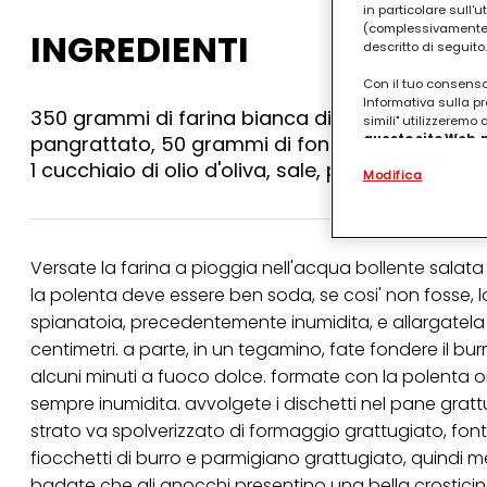
in particolare sull'
(complessivamente “
INGREDIENTI
descritto di seguito.
Con il tuo consenso,
Informativa sulla pr
350 grammi di farina bianca di mais, 1 litro e 3/
simili" utilizzeremo
pangrattato, 50 grammi di fontina, 4 cucchiai d
questo sito Web, p
personalizzato
. 
1 cucchiaio di olio d'oliva, sale, pepe
Modifica
(rispettivamente dell
terzi, conservare le
arricchiti con dati o
particolare per visu
identificati) su ques
Versate la farina a pioggia nell'acqua bollente salata 
misurare e ottimizz
la polenta deve essere ben soda, se cosi' non fosse, l
Puoi trovare maggior
spianatoia, precedentemente inumidita, e allargatela
collegata nel piè di 
qualsiasi momento co
centimetri. a parte, in un tegamino, fate fondere il burro
collegata nel piè di 
alcuni minuti a fuoco dolce. formate con la polenta or
periodo di conserva
"modifica" di seguito
sempre inumidita. avvolgete i dischetti nel pane grattu
strato va spolverizzato di formaggio grattugiato, fonti
Se fai clic su "Modif
per uno o più degli 
fiocchetti di burro e parmigiano grattugiato, quindi me
tuoi dati personali p
badate che gli gnocchi presentino una bella crostici