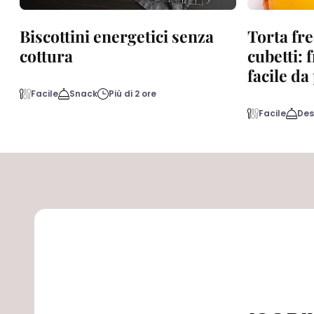
Biscottini energetici senza
Torta fre
cottura
cubetti: 
facile d
Facile
Snack
Più di 2 ore
Facile
Des