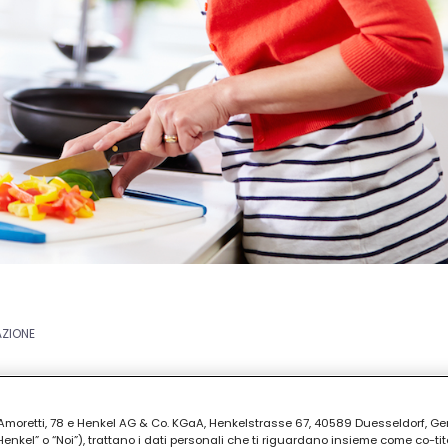
AZIONE
ia Amoretti, 78 e Henkel AG & Co. KGaA, Henkelstrasse 67, 40589 Duesseldorf, G
kel” o “Noi”), trattano i dati personali che ti riguardano insieme come co-tito