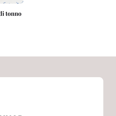
 di tonno