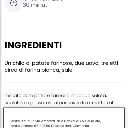
30 minuti
INGREDIENTI
Un chilo di patate farinose, due uova, tre etti
circa di farina bianca, sale
Lessate delle patate farinose in acqua salata,
scolatele e passatele al passaverdure. mettete il
tutto sulla tavola e rompetevi sopra le uova. lavorate
le patate come semplice impasto per sfoglia
Henkel Italia Srl via Amoretti, 78 e Henkel AG & Co. KGaA,
aggiungendo un po' alla volta la farina. quando
Henkelstrasse 67, 40589 Duesseldorf, Germania