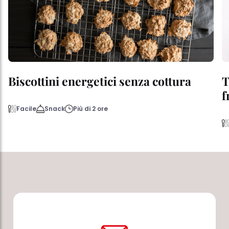
Biscottini energetici senza cottura
T
f
Facile
Snack
Più di 2 ore