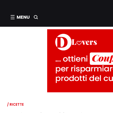
MENU
/ RICETTE