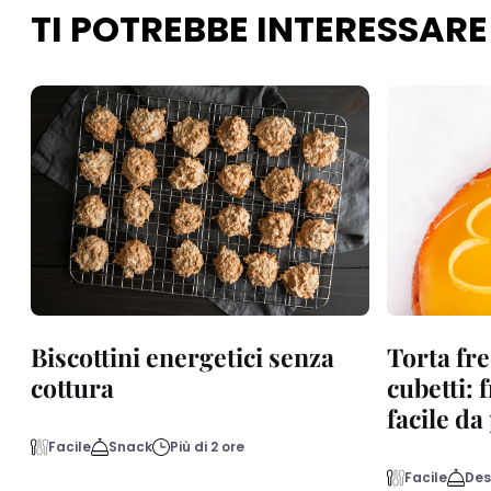
TI POTREBBE INTERESSARE
Biscottini energetici senza
Torta fre
cottura
cubetti: 
facile d
Facile
Snack
Più di 2 ore
Facile
Des