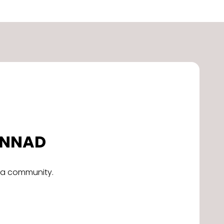
DONNAD
alla community.