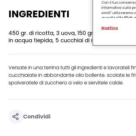
Con il tuo consenso,
Informativa sulla pr
INGREDIENTI
simili" utilizzeremo
questo sito Web, p
personalizzato
. 
Modifica
(rispettivamente dell
450 gr. di ricotta, 3 uova, 150 gr. di zucchero s
terzi, conservare le
arricchiti con dati o
in acqua tiepida, 5 cucchiai di marsala, 1 pizzi
particolare per visu
identificati) su ques
misurare e ottimizz
Puoi trovare maggior
Versate in una terrina tutti gli ingredienti e lavorate
collegata nel piè di 
cucchiaiate in abbondante olio bollente. scolate le f
qualsiasi momento co
collegata nel piè di 
spolveratele di zucchero a velo e servitele calde.
periodo di conserva
"modifica" di seguito
Se fai clic su "Modif
per uno o più degli 
tuoi dati personali p
Condividi
necessari per fornirt