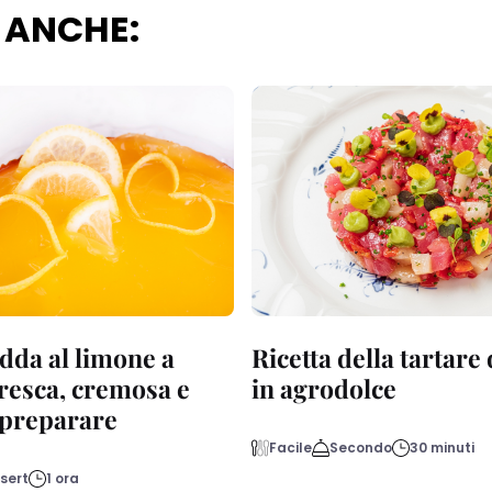
 ANCHE:
dda al limone a
Ricetta della tartare
fresca, cremosa e
in agrodolce
a preparare
Facile
Secondo
30 minuti
sert
1 ora