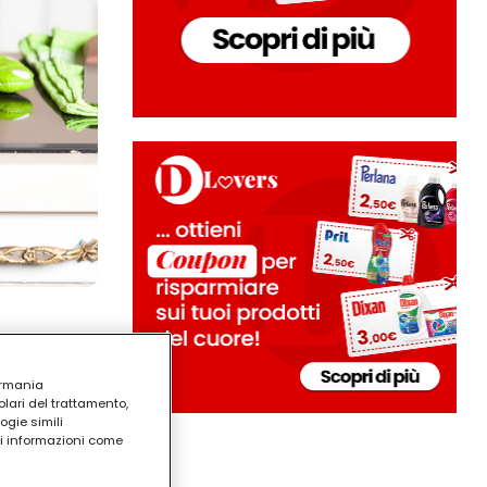
ermania
lari del trattamento,
ogie simili
ri informazioni come