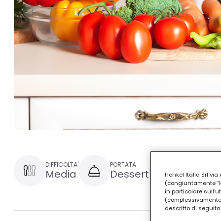
DIFFICOLTA'
PORTATA
TEMPO DI PRE
Media
Dessert
1 ora
Henkel Italia Srl v
(congiuntamente “Hen
in particolare sull'
(complessivamente “
descritto di seguito.