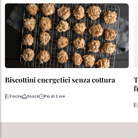
Biscottini energetici senza cottura
T
f
Facile
Snack
Più di 2 ore