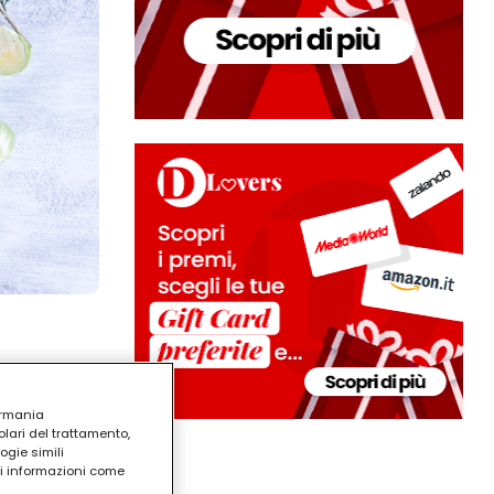
ermania
lari del trattamento,
ogie simili
ri informazioni come