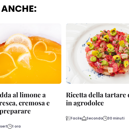
 ANCHE:
dda al limone a
Ricetta della tartare
fresca, cremosa e
in agrodolce
a preparare
Facile
Secondo
30 minuti
sert
1 ora