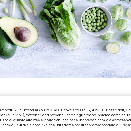
REPARAZIONE
ti
ia Amoretti, 78 e Henkel AG & Co. KGaA, Henkelstrasse 67, 40589 Duesseldorf, G
kel” o “Noi”), trattano i dati personali che ti riguardano insieme come co-tito
utilizzo di questo sito web e interazioni con esso, inserendo cookie e altre tecnol
cookie”) sul tuo dispositivo che utilizziamo per archiviare/accedere a ulterio