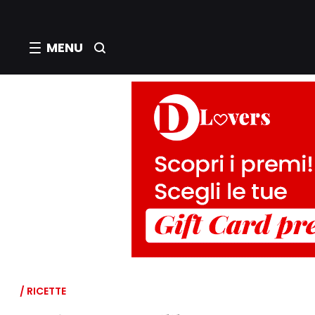
MENU
/ RICETTE