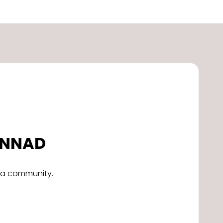
DONNAD
alla community.