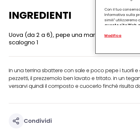
Con il tuo consenso,
INGREDIENTI
Informativa sulla pr
simili" utilizzeremo
questo sito Web, p
personalizzato
. 
Uova (da 2 a 6), pepe una manciatina, sale 1 cu
Modifica
(rispettivamente dell
scalogno 1
terzi, conservare le
arricchiti con dati o
particolare per visu
identificati) su ques
misurare e ottimizz
In una terrina sbattere con sale e poco pepe i tuorli e
Puoi trovare maggior
pezzetti, il prezzemolo ben lavato e tritato. in un tegam
collegata nel piè di 
qualsiasi momento co
versarvi quindi il composto e cuocerlo finché risulta do
collegata nel piè di 
periodo di conserva
"modifica" di seguito
Se fai clic su "Modif
per uno o più degli 
Condividi
tuoi dati personali p
necessari per fornirt