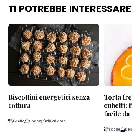
TI POTREBBE INTERESSARE
Biscottini energetici senza
Torta fre
cottura
cubetti: 
facile d
Facile
Snack
Più di 2 ore
Facile
Des