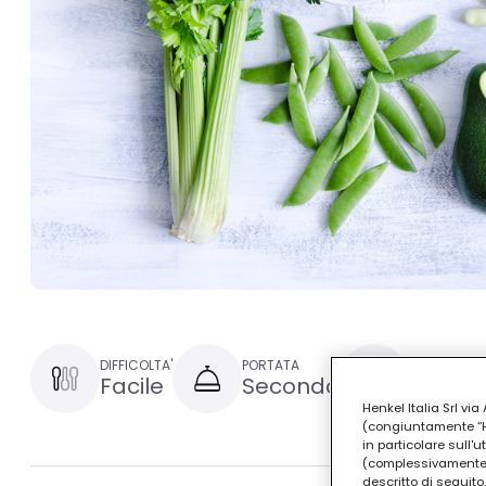
DIFFICOLTA'
PORTATA
TEMPO DI P
Facile
Secondo
15 minu
Henkel Italia Srl v
(congiuntamente “Hen
in particolare sull'
(complessivamente “
descritto di seguito.