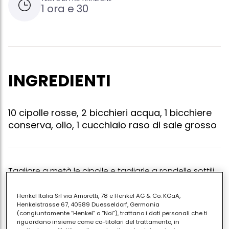
1 ora e 30
INGREDIENTI
10 cipolle rosse, 2 bicchieri acqua, 1 bicchiere
conserva, olio, 1 cucchiaio raso di sale grosso
Tagliare a metà le cipolle e tagliarle a rondelle sottili,
metterle in padella con l'acqua e il sale e fare bollire
a fuoco vivo fino a quando l'acqua è quasi esaurita
Henkel Italia Srl via Amoretti, 78 e Henkel AG & Co. KGaA,
Henkelstrasse 67, 40589 Duesseldorf, Germania
e la cipolla è diventata trasparente. nel caso
(congiuntamente “Henkel” o “Noi”), trattano i dati personali che ti
aggiugnere un poco di acqua alla volta. aggiungere
riguardano insieme come co-titolari del trattamento, in