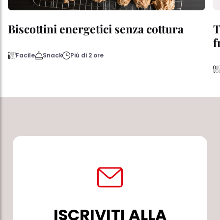
Biscottini energetici senza cottura
T
f
Facile
Snack
Più di 2 ore
ISCRIVITI ALLA