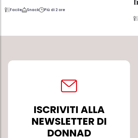
f
Facile
Snack
Più di 2 ore
ISCRIVITI ALLA
NEWSLETTER DI
DONNAD