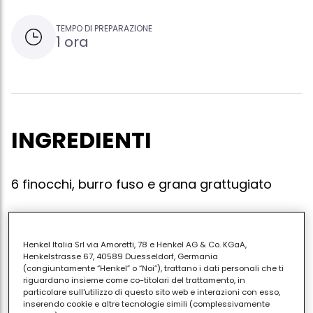
TEMPO DI PREPARAZIONE
1 ora
INGREDIENTI
6 finocchi, burro fuso e grana grattugiato
Mondate i finocchi e lessateli in acqua bollente per
Henkel Italia Srl via Amoretti, 78 e Henkel AG & Co. KGaA,
Henkelstrasse 67, 40589 Duesseldorf, Germania
40 minuti, poi scolateli e tagliateli per il lungo a fette
(congiuntamente “Henkel” o “Noi”), trattano i dati personali che ti
piuttosto spesse che disporrete a strati in una pirofila
riguardano insieme come co-titolari del trattamento, in
particolare sull'utilizzo di questo sito web e interazioni con esso,
imburrata. cospargete ogni strato con qualche
inserendo cookie e altre tecnologie simili (complessivamente