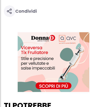
profili per scopi di marketing personalizzato, in particolare per
visualizzare annunci pubblicitari che potrebbero interessarti
(basati, ad esempio, sui tuoi interessi identificati) su questo sito
Condividi
web e altri media (di terzi) tramite i dispositivi assegnati a te o
alla tua famiglia, nonché per misurare e ottimizzare il successo
delle campagne pubblicitarie.
Puoi trovare maggiori informazioni sul trattamento dei tuoi dati
nella nostra Informativa sulla protezione dei dati collegata nel piè
di pagina (Sezione "Cookie, Pixel, Impronte digitali e tecnologie
simili"). Puoi revocare il tuo consenso in qualsiasi momento con
effetto per il futuro disabilitando i cookie sul nostro sito web nella
sezione "Impostazioni cookie" collegata nel piè di pagina. Per
ulteriori informazioni sui cookie utilizzati su questo sito Web, in
particolare sul loro periodo di conservazione, consultare le
informazioni dettagliate su ciascun cookie disponibili facendo
clic su "modifica" di seguito".
Se fai clic su "Modifica" potrai trovare maggiori informazioni sul
trattamento dei tuoi dati / sull'uso dei cookie e consentirli per uno o
più degli scopi sopra menzionati. Cliccando su "Accetta tutto",
acconsenti all'uso dei cookie e al trattamento dei tuoi dati
personali per tutte le finalità sopra indicate. Se fai clic su "Rifiuta",
verranno utilizzati solo i cookie tecnicamente necessari per fornirti
questo sito web.
TI POTREBBE