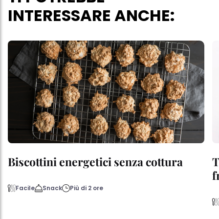
INTERESSARE ANCHE:
Biscottini energetici senza cottura
T
f
Facile
Snack
Più di 2 ore