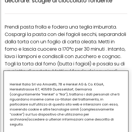
decorare: scaglie di cioccolato fondente
Prendi pasta frolla e fodera una teglia imburrata.
Cospargi la pasta con dei fagioli secchi, separandoli
dalla torta con un foglio di carta oleata. Metti in
forno e lascia cuocere a 170°c per 30 minuti . Intanto,
lava i lamponi e condiscili con zucchero e cognac.
Togli la torta dal forno (butta i fagioli) e posala su di
un piatto di portata. Metti sul fondo dei savoiardi
sbricciolati e distribuisci i lamponi Decora a piacere
Henkel Italia Srl via Amoretti, 78 e Henkel AG & Co. KGaA,
con panna montata freschissima e scagliette di
Henkelstrasse 67, 40589 Duesseldorf, Germania
cioccolato amaro.
(congiuntamente “Henkel” o “Noi”), trattano i dati personali che ti
riguardano insieme come co-titolari del trattamento, in
particolare sull'utilizzo di questo sito web e interazioni con esso,
inserendo cookie e altre tecnologie simili (complessivamente
“cookie”) sul tuo dispositivo che utilizziamo per
archiviare/accedere a ulteriori informazioni come descritto di
seguito.
Condividi