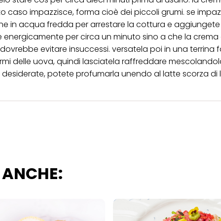
ica" potrai trovare maggiori informazioni sul trattamento dei tuoi dati / sull'uso d
to caso impazzisce, forma cioè dei piccoli grumi. se impa
scopi sopra menzionati. Cliccando su "Accetta tutto", acconsenti all'uso dei coo
ene in acqua fredda per arrestare la cottura e aggiungete
er tutte le finalità sopra indicate. Se fai clic su "Rifiuta", verranno utilizzati solo
i questo sito web.
 energicamente per circa un minuto sino a che la crema 
ovrebbe evitare insuccessi. versatela poi in una terrina
ermi delle uova, quindi lasciatela raffreddare mescolando
 lo desiderate, potete profumarla unendo al latte scorza di 
 ANCHE: