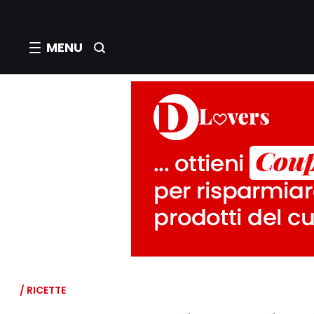
MENU
/ RICETTE