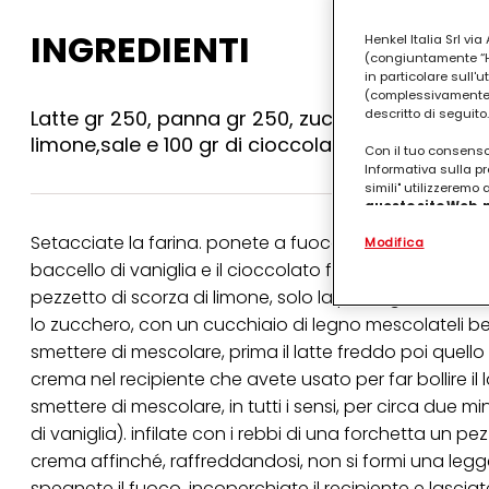
INGREDIENTI
Henkel Italia Srl v
(congiuntamente “Hen
in particolare sull'
(complessivamente “
descritto di seguito.
Latte gr 250, panna gr 250, zucchero gr 170, 8 uo
limone,sale e 100 gr di cioccolato fondente scio
Con il tuo consenso,
Informativa sulla pr
simili" utilizzeremo
questo sito Web, p
personalizzato
. 
Setacciate la farina. ponete a fuoco, in una casseruola
Modifica
(rispettivamente dell
terzi, conservare le
baccello di vaniglia e il cioccolato fondente sciolto 
arricchiti con dati o
pezzetto di scorza di limone, solo la parte gialla). versa
particolare per visu
identificati) su ques
lo zucchero, con un cucchiaio di legno mescolateli b
misurare e ottimizz
smettere di mescolare, prima il latte freddo poi quell
Puoi trovare maggior
crema nel recipiente che avete usato per far bollire il
collegata nel piè di 
smettere di mescolare, in tutti i sensi, per circa due min
qualsiasi momento co
collegata nel piè di 
di vaniglia). infilate con i rebbi di una forchetta un p
periodo di conserva
crema affinché, raffreddandosi, non si formi una legg
"modifica" di seguito
spegnete il fuoco, incoperchiate il recipiente e lascia