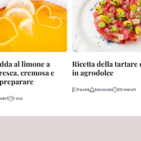
dda al limone a
Ricetta della tartare
fresca, cremosa e
in agrodolce
a preparare
Facile
Secondo
30 minuti
sert
1 ora