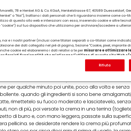
ia Amoretti, 78 e Henkel AG & Co. KGaA, Henkelstrasse 67, 40589 Duesseldorf, G
kel” o “Noi”), trattano i dati personali che ti riguardano insieme come co-tito
utilizzo di questo sito web e interazioni con esso, inserendo cookie e altre tecnol
cookie”) sul tuo dispositivo che utilizziamo per archiviare/accedere a ulterio
va, poca fecola di patate, 1 baccello di vaniglia, 1
lto in poco latte
 noi e i nostri partner (inclusi come titolari separati o co-titolari come indicat
otezione dei dati collegata nel piè di pagina, Sezione "Cookie, pixel, impronte di
 anche cookie ed elaboreremo i dati relativi a te per
misurare e ottimizzare le
er fornirti funzionalità che migliorano l'utilizzo di questo sito Web e
Analizzeremo il tuo utilizzo di questo sito Web e le tue interazioni commerciali c
 il latte (meno mezzo bicchiere circa), la panna liquida c
'azienda per cui lavori) per) e su tale base tracciare i tuoi acquisti dei nostri 
Rifiuta
 nostre informazioni sulle entità commerciali e creare profili individuali su di 
in precedenza in poco latte (a piacere, potete unire anche
ttenuti da terze parti e altri siti Web. Utilizziamo questi profili per scopi di mark
te in una terrina sei tuorli, un pizzico di sale, un cucciaino
alizzare annunci pubblicitari che potrebbero interessarti (basati, ad esempio, s
to sito web e altri media (di terzi) tramite i dispositivi assegnati a te o alla t
ene per qualche minuto poi unite, poco alla volta e senza
are il successo delle campagne pubblicitarie.
o bollente. quando gli ingredienti si sono bene amalgamati,
i informazioni sul trattamento dei tuoi dati nella nostra Informativa sulla prot
 latte, rimettetelo su fuoco moderato e lasciatevelo, senz
pagina (Sezione "Cookie, Pixel, Impronte digitali e tecnologie simili"). Puoi revo
uti, non di più, poi versate la crema in una terrina (togliete
n effetto per il futuro disabilitando i cookie sul nostro sito web nella sezion
pagina. Per ulteriori informazioni sui cookie utilizzati su questo sito Web, in par
ezzetto di burro e, con mano leggera, passate sulla superfic
zione, consultare le informazioni dettagliate su ciascun cookie disponibili fa
era pellicina. se desiderate rendere la crema più profuma
".
telo stare cos per circa dieci minuti prima di usarlo. la cr