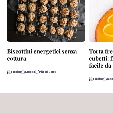
Biscottini energetici senza
Torta fre
cottura
cubetti: 
facile d
Facile
Snack
Più di 2 ore
Facile
Des