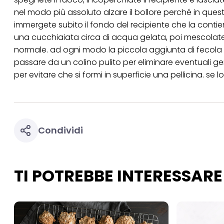
Se fai clic su "Modif
nel modo più assoluto alzare il bollore perché in ques
per uno o più degli 
immergete subito il fondo del recipiente che la conti
tuoi dati personali p
necessari per fornirt
una cucchiaiata circa di acqua gelata, poi mescolate
normale. ad ogni modo la piccola aggiunta di fecola d
passare da un colino pulito per eliminare eventuali g
per evitare che si formi in superficie una pellicina. se
Condividi
TI POTREBBE INTERESSARE