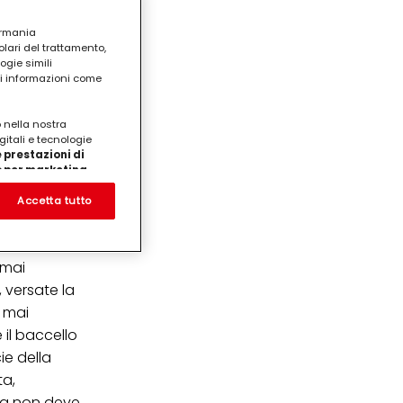
ermania
lari del trattamento,
ogie simili
ri informazioni come
o nella nostra
gitali e tecnologie
 prestazioni di
/o per marketing
on noi
on il
prodotti su siti Web di
Accetta tutto
te che potrebbero essere
 un
eting personalizzato, in
 di fecola e
ui tuoi interessi
ua famiglia, nonché per
 mai
 versate la
ezione dei dati
a mai
care il tuo consenso in
 il baccello
e "Impostazioni cookie"
ticolare sul loro
ie della
cendo clic su
ta,
ema non deve