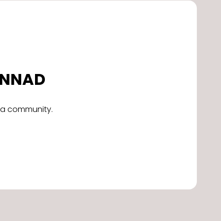
DONNAD
alla community.