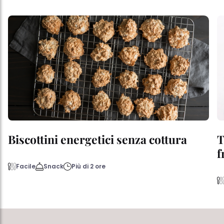
Biscottini energetici senza cottura
T
f
Facile
Snack
Più di 2 ore