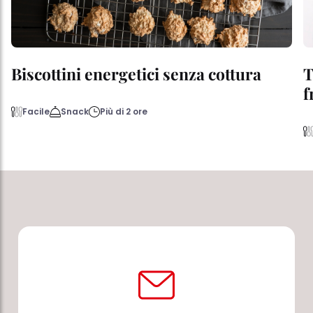
Biscottini energetici senza cottura
T
f
Facile
Snack
Più di 2 ore