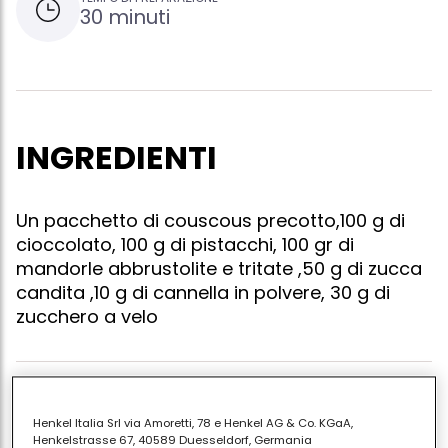
30 minuti
INGREDIENTI
Un pacchetto di couscous precotto,100 g di
cioccolato, 100 g di pistacchi, 100 gr di
mandorle abbrustolite e tritate ,50 g di zucca
candita ,10 g di cannella in polvere, 30 g di
zucchero a velo
Prepara il couscous seguendo le istruzioni della
Henkel Italia Srl via Amoretti, 78 e Henkel AG & Co. KGaA,
confezione, con acqua e un piccico di sale e burro.
Henkelstrasse 67, 40589 Duesseldorf, Germania